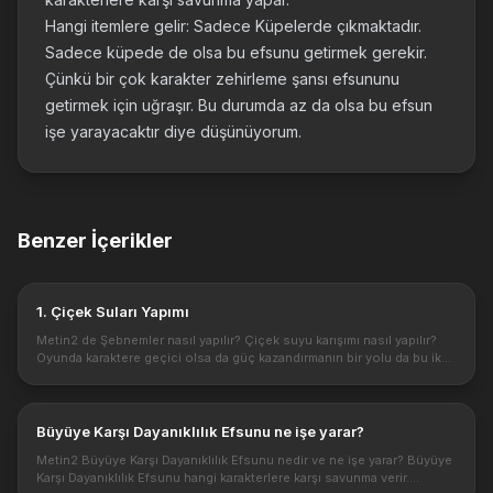
Hangi itemlere gelir: Sadece Küpelerde çıkmaktadır.
Sadece küpede de olsa bu efsunu getirmek gerekir.
Çünkü bir çok karakter zehirleme şansı efsununu
getirmek için uğraşır. Bu durumda az da olsa bu efsun
işe yarayacaktır diye düşünüyorum.
Benzer İçerikler
1. Çiçek Suları Yapımı
Metin2 de Şebnemler nasıl yapılır? Çiçek suyu karışımı nasıl yapılır?
Oyunda karaktere geçici olsa da güç kazandırmanın bir yolu da bu iksir
karışımlarıdır. Oyunda iksir yapımı için detaylar. Metin2 o...
Büyüye Karşı Dayanıklılık Efsunu ne işe yarar?
Metin2 Büyüye Karşı Dayanıklılık Efsunu nedir ve ne işe yarar? Büyüye
Karşı Dayanıklılık Efsunu hangi karakterlere karşı savunma verir.