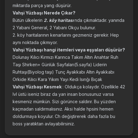
miktarda parça yang düşürür.
Vahşi Yüzbaşı Nerede Çıkar?
Bütün ülkelerin
2. köy haritası
nda çıkmaktadır. yanında
2 Yabani General, 2 Yabani Okçu bulunur.
2. köy haritalarının kenarlarını gezmeniz gerekir. Hep
aynı noktada çıkmıyor.
Vahşi Yüzbaşı hangi itemleri veya eşyaları düşürür?
Dolunay Kılıcı Kırmızı Karınca Takım Altın Anahtar Ruh
Taşı Shirken+ Günlük Sayfaları(5.sayfa) Liderin
Ruhtaşı(Biyolog taşı) Tunç Ayakkabı Altın Ayakkabı
Orkide Kılıcı Kara Yıkım Yayı Kedi Isırığı Bıçak
Vahşi Yüzbaşı Kesmek
: Oldukça kolaydır. Özellikle 42
lvl üstü iseniz biraz da yarı insan bonusunuz varsa
kesmeniz mümkün. Sizi görünce saldırır. Bu yüzden
kaçmadan saldırmalısınız. Aksi halde hpsini hemen
doldurmaya koyulur. Ch değiştirerek daha fazla bu
boss yaratıktan avlayabilirsiniz.