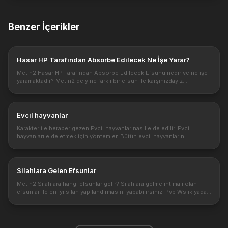
Benzer İçerikler
Hasar HP Tarafından Absorbe Edilecek Ne İşe Yarar?
Metin2 Hasar HP Tarafından Absorbe Edilecek Efsunu nedir ve ne işe
yaramaktadır? Metin2 de yine farklı bir efsun ile karşınızdayız.
Verdiğiniz atağın hasarı toplamını yüzde olarak hpinize geri kazanab...
Evcil hayvanlar
Karakter ile beraber gezen Evcil hayvanlar nasıl elde edilir. Evcil
hayvanları elde etmek için yöntemler. Bütün evcil hayvanların
özellikleri nelerdir. https://1.bp.blogspot.com/-
_hD7KU3Ask4/VKwbMV8Rg...
Silahlara Gelen Efsunlar
Metin2 Silahlara hangi efsunlar gelir? Silahlara gelme ihtimali olan
efsunlar ile en iyi silah yapılandırmasını yapabilirsiniz. Pvp Wslik yada
Kasılmalık efsunları daha iyi görebilmek için Silah ve ef...