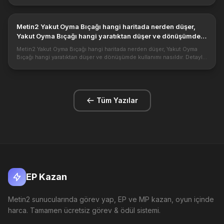
nelerdir? https://1.bp.blogspot.com/-CMXnZOnbInQ/XttiXNkM9xI...
Metin2 Yakut Oyma Bıçağı hangi haritada nerden düşer,
Yakut Oyma Bıçağı hangi yaratıktan düşer ve dönüşümde
kullanımı nasıldır. Detaylı bilgileri nedir?
Metin2 Yakut Oyma Bıçağı hangi haritada nerden düşer, Yakut Oyma
Bıçağı hangi yaratıktan düşer ve dönüşümde kullanımı nasıldır. Detaylı
bilgileri nedir? Metin2 de Yakut Oyma Bıçağı ileri seviye eşya d...
Tüm Yazılar
EP Kazan
Metin2 sunucularında görev yap, EP ve MP kazan, oyun içinde
harca. Tamamen ücretsiz görev & ödül sistemi.