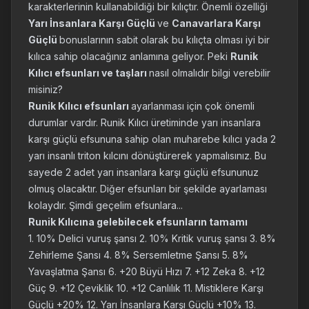
karakterlerinin kullanabildiği bir kılıçtır. Önemli özelliği
Yarı İnsanlara Karşı Güçlü
ve
Canavarlara Karşı
Güçlü
bonuslarının sabit olarak bu kılıçta olması iyi bir
kılıca sahip olacağınız anlamına geliyor. Peki
Runik
Kılıcı efsunları ve taşları
nasıl olmalıdır bilgi verebilir
misiniz?
Runik Kılıcı efsunları
ayarlanması için çok önemli
durumlar vardır. Runik Kılıcı üretiminde yarı insanlara
karşı güçlü efsununa sahip olan muharebe kılıcı yada 2
yarı insanlı triton kılcını dönüştürerek yapmalısınız. Bu
sayede 2 adet yarı insanlara karşı güçlü efsununuz
olmuş olacaktır. Diğer efsunları bir şekilde ayarlaması
kolaydır. Şimdi geçelim efsunlara...
Runik Kılıcına gelebilecek efsunların tamamı
1. 10% Delici vuruş şansı 2. 10% Kritik vuruş şansı 3. 8%
Zehirleme Şansı 4. 8% Sersemletme Şansı 5. 8%
Yavaşlatma Şansı 6. +20 Büyü Hızı 7. +12 Zeka 8. +12
Güç 9. +12 Çeviklik 10. +12 Canlılık 11. Mistiklere Karşı
Güçlü +20% 12. Yarı İnsanlara Karşı Güçlü +10% 13.