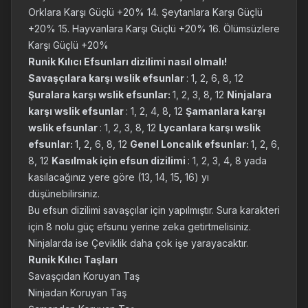
Orklara Karşı Güçlü +20% 14. Şeytanlara Karşı Güçlü
+20% 15. Hayvanlara Karşı Güçlü +20% 16. Ölümsüzlere
Karşı Güçlü +20%
Runik Kılıcı Efsunları dizilimi nasıl olmalı!
Savaşçılara karşı wslik efsunlar
: 1, 2, 6, 8, 12
Şuralara karşı wslik efsunlar:
1, 2, 3, 8, 12
Ninjalara
karşı wslik efsunlar
: 1, 2, 4, 8, 12
Şamanlara karşı
wslik efsunlar
: 1, 2, 3, 8, 12
Lycanlara karşı wslik
efsunlar:
1, 2, 6, 8, 12
Genel Loncalık efsunlar:
1, 2, 6,
8, 12
Kasılmak için efsun dizilimi
: 1, 2, 3, 4, 8 yada
kasılacağınız yere göre (13, 14, 15, 16) yı
düşünebilirsiniz.
Bu efsun dizilimi savaşçılar için yapılmıştır. Sura karakteri
için 8 nolu güç efsunu yerine zeka getirtmelisiniz.
Ninjalarda ise Çeviklik daha çok işe yarayacaktır.
Runik Kılıcı Taşları
Savaşçıdan Koruyan Taş
Ninjadan Koruyan Taş