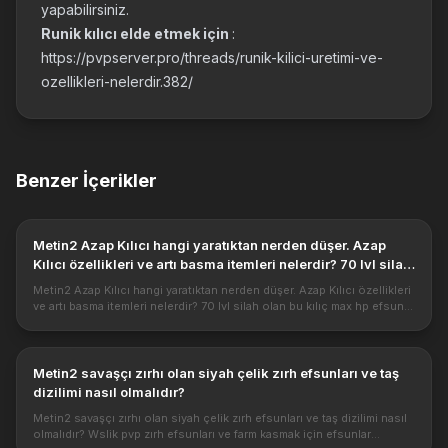
yapabilirsiniz.
Runik kılıcı elde etmek için
:
https://pvpserver.pro/threads/runik-kilici-uretimi-ve-
ozellikleri-nelerdir.382/
Benzer İçerikler
Metin2 Azap Kılıcı hangi yaratıktan nerden düşer. Azap
Kılıcı özellikleri ve artı basma itemleri nelerdir? 70 lvl silah
...
Metin2 Azap Kılıcı hangi yaratıktan nerden düşer. Azap Kılıcı özellikleri
ve artı basma itemleri nelerdir? 70 lvl silah olan bu kılıç max hp efsunu
ile gelmektedir. Özellikleri tam olarak nedir? https...
Metin2 savaşçı zırhı olan siyah çelik zırh efsunları ve taş
dizilimi nasıl olmalıdır?
Metin2 savaşçı zırhı olan siyah çelik zırh efsunları ve taş dizilimi nasıl
olmalıdır? Wslik pvp zırh efsunları ve farm kasmak için efsunlar