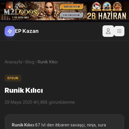
EP Kazan
Anasayfa
Blog
Runik Kılıcı
EFSUN
Runik Kılıcı
29 Mayıs 2025
·
1,488 görüntülenme
Runik Kılıcı
87 lvl den itibaren savaşçı, ninja, sura