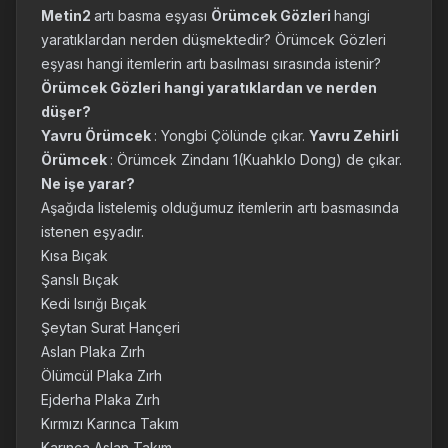
Metin2
artı basma eşyası
Örümcek Gözleri
hangi
yaratıklardan nerden düşmektedir? Örümcek Gözleri
eşyası hangi itemlerin artı basılması sırasında istenir?
Örümcek Gözleri hangi yaratıklardan ve nerden
düşer?
Yavru Örümcek
: Yongbi Çölünde çıkar.
Yavru Zehirli
Örümcek
: Örümcek Zindanı 1(Kuahklo Dong) de çıkar.
Ne işe yarar?
Aşağıda listelemiş olduğumuz itemlerin artı basmasında
istenen eşyadır.
Kısa Bıçak
Şanslı Bıçak
Kedi Isırığı Bıçak
Şeytan Surat Hançeri
Aslan Plaka Zırh
Ölümcül Plaka Zırh
Ejderha Plaka Zırh
Kırmızı Karınca Takım
Karınca Aslan Takım