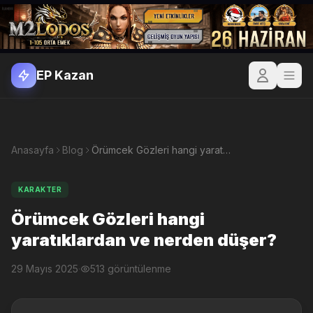
EP Kazan
Anasayfa
Blog
Örümcek Gözleri hangi yaratıklardan ve nerden düşer?
KARAKTER
Örümcek Gözleri hangi
yaratıklardan ve nerden düşer?
29 Mayıs 2025
·
513 görüntülenme