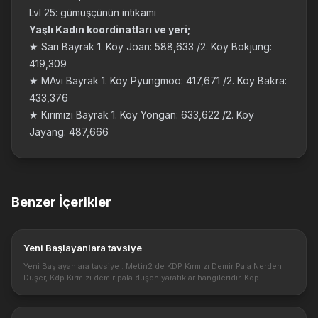
Lvl 25: gümüşçünün intikamı
Yaşlı Kadın koordinatları ve yeri;
★ Sarı Bayrak 1. Köy Joan: 588,633 /2. Köy Bokjung:
419,309
★ MAvi Bayrak 1. Köy Pyungmoo: 417,671 /2. Köy Bakra:
433,376
★ Kırımızı Bayrak 1. Köy Yongan: 633,622 /2. Köy
Jayang: 487,666
Benzer İçerikler
Yeni Başlayanlara tavsiye
Yeni Başlayanlara tavsiye : Metin2 de KDP Kırmızı Demir Pala Nerden
Düşer, Kdp Kırmızı demir pala düşen yaratıklar hangileridir. Kdp
düşürmek için gereken bilgiler.
https://4.bp.blogspot.com/_BfxvA5dv...