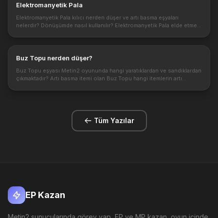
Elektromanyetik Pala
Elektromanyetik Pala kılıcı nerden düşer ve artı basma eşyaları
nelerdir? Dönüşümde nasıl kullanılır? Elektromanyetik Pala elde etmek
için hangi yaratıklar kesilmelidir? https://1.bp.blogspot.com/-Oa9...
Buz Topu nerden düşer?
Buz Topu eşyası Metin2 oyununda hangi yaratıklardan ve sandıklardan
çıkmaktadır? Artı basma itemi olan Buz Topu hangi itemlerin artı
basmasında kullanılır. Buz Topu hakkında detaylar ve bilgiler. Meti...
Tüm Yazılar
EP Kazan
Metin2 sunucularında görev yap, EP ve MP kazan, oyun içinde