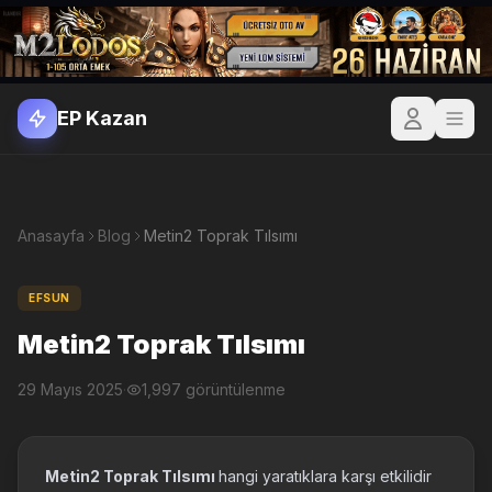
EP Kazan
Anasayfa
Blog
Metin2 Toprak Tılsımı
EFSUN
Metin2 Toprak Tılsımı
29 Mayıs 2025
·
1,997 görüntülenme
Metin2 Toprak Tılsımı
hangi yaratıklara karşı etkilidir