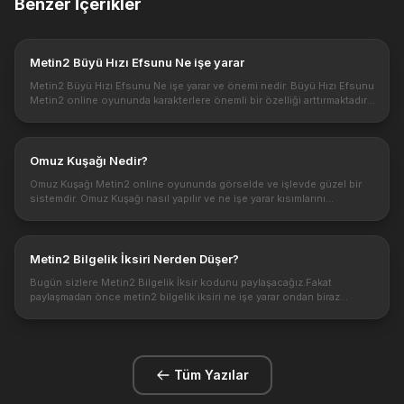
Benzer İçerikler
Metin2 Büyü Hızı Efsunu Ne işe yarar
Metin2 Büyü Hızı Efsunu Ne işe yarar ve önemi nedir. Büyü Hızı Efsunu
Metin2 online oyununda karakterlere önemli bir özelliği arttırmaktadır.
Metin2 online ve pvp oyununda Büyü Hızı Efsunu skilleriniz...
Omuz Kuşağı Nedir?
Omuz Kuşağı Metin2 online oyununda görselde ve işlevde güzel bir
sistemdir. Omuz Kuşağı nasıl yapılır ve ne işe yarar kısımlarını
inceleyeceğiz. Bize verdiği bonus bakımından önemi hakkında
bilgilere ...
Metin2 Bilgelik İksiri Nerden Düşer?
Bugün sizlere Metin2 Bilgelik İksir kodunu paylaşacağız.Fakat
paylaşmadan önce metin2 bilgelik iksiri ne işe yarar ondan biraz
bahsedelim. Metin2 bilgelik isiri
https://metin2pvp.global/images\1.png :...
Tüm Yazılar