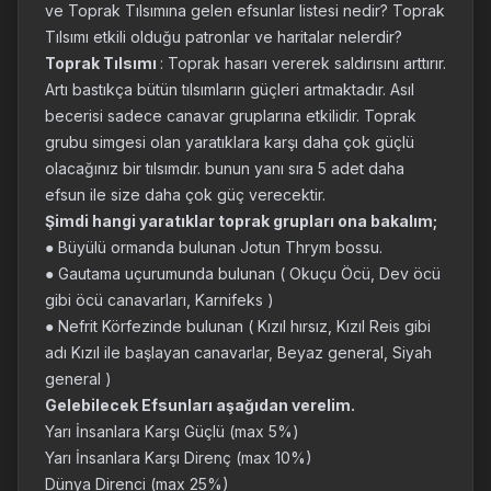
ve Toprak Tılsımına gelen efsunlar listesi nedir? Toprak
Tılsımı etkili olduğu patronlar ve haritalar nelerdir?
Toprak Tılsımı
: Toprak hasarı vererek saldırısını arttırır.
Artı bastıkça bütün tılsımların güçleri artmaktadır. Asıl
becerisi sadece canavar gruplarına etkilidir. Toprak
grubu simgesi olan yaratıklara karşı daha çok güçlü
olacağınız bir tılsımdır. bunun yanı sıra 5 adet daha
efsun ile size daha çok güç verecektir.
Şimdi hangi yaratıklar toprak grupları ona bakalım;
● Büyülü ormanda bulunan Jotun Thrym bossu.
● Gautama uçurumunda bulunan ( Okuçu Öcü, Dev öcü
gibi öcü canavarları, Karnifeks )
● Nefrit Körfezinde bulunan ( Kızıl hırsız, Kızıl Reis gibi
adı Kızıl ile başlayan canavarlar, Beyaz general, Siyah
general )
Gelebilecek Efsunları aşağıdan verelim.
Yarı İnsanlara Karşı Güçlü (max 5%)
Yarı İnsanlara Karşı Direnç (max 10%)
Dünya Direnci (max 25%)