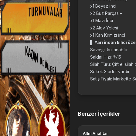
x1 Beyaz İnci
x2 Buz Parçası+
x1 Mavi İnci
x2 Alev Yelesi
x1 Kan Kırmızı İnci
▌
Yarı insan kılıcı özel
Savaşçı kullanabilir
Saldırı Hızı: %15
Silah Türü: Çift el silahı
Soket: 3 adet vardır
Satış Fiyatı: Markette S
Benzer İçerikler
Altın Anahtar