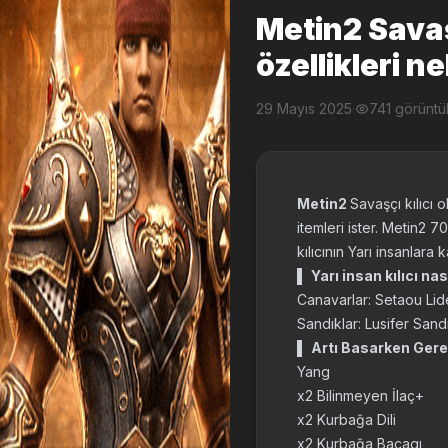
Metin2 Savaşç
özellikleri ne
29 Mayıs 2025
·
741 görünt
Metin2
Savaşçı kılıcı 
itemleri ister. Metin2 70 
kılıcının Yarı insanlara k
▌
Yarı insan kılıcı nas
Canavarlar: Setaou Lide
Sandıklar: Lusifer Sandı
▌
Artı Basarken Gere
Yang
x2 Bilinmeyen İlaç+
x2 Kurbağa Dili
x2 Kurbağa Bacagı