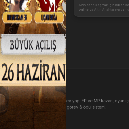
Altın sandık açmak için kullanıl
online da Altın Anahtar nerden d
Anahtar hangi yaratıklardan düşe
yarar. Saf altından yapılmış bu an
Define Sandığı ve Altın...
EP Kazan
Metin2 sunucularında görev yap, EP ve MP kazan, oyun i
harca. Tamamen ücretsiz görev & ödül sistemi.