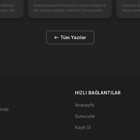
an Metin2
Elektromanyetik Pala kılıcı nerden düşer ve
Hidranın S
üşer. Altın
artı basma eşyaları nelerdir? Dönüşümde
hangi yara
r ve ne işe
nasıl kullanılır? Elektromanyetik Pala elde
Sandığı iç
ahtar, Altın
etmek için hangi yaratıklar kesilmelidir?
basit bir ş
https://1.bp.blogspot.com/-Oa9...
ederiz. htt
Tüm Yazılar
HIZLI BAĞLANTILAR
Anasayfa
çinde
Sunucular
Kayıt Ol