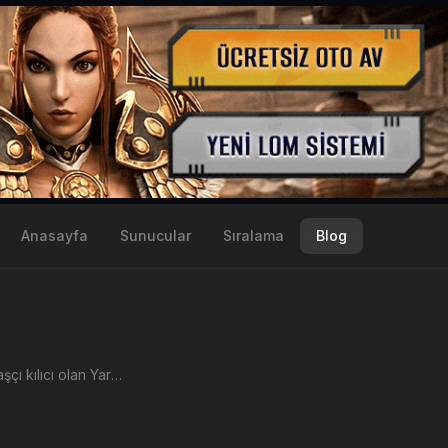
Anasayfa
Sunucular
Sıralama
Blog
Metin2 Savaşçı kılıcı olan Yarı İnsan Kılıcı nerden düşer, özellikleri nelerdir. Yarı İnsan Kılıcı + basarken hangi i...