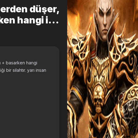
 nerden düşer,
rken hangi i...
ıcı + basarken hangi
ği bir silahtır. yarı insan