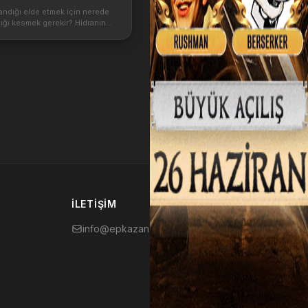
andığı elde etmek için nerede
tığı kesmek gerekir? Hidranın
inden çıkan itemler neledir ve
ekilde bu sandığı nasıl elde
ps://iyipvp.com/uploads/gall...
İLETIŞIM
info@epkazan.com