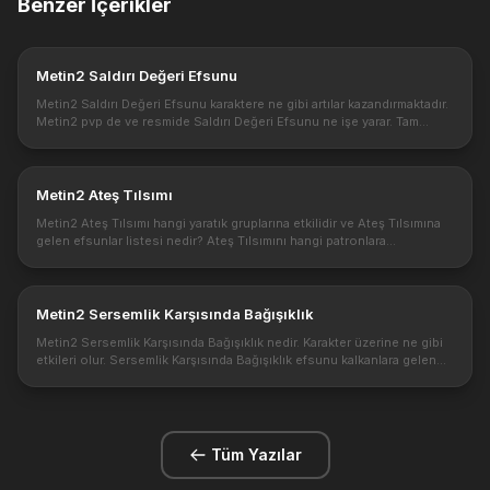
Benzer İçerikler
Metin2 Saldırı Değeri Efsunu
Metin2 Saldırı Değeri Efsunu karaktere ne gibi artılar kazandırmaktadır.
Metin2 pvp de ve resmide Saldırı Değeri Efsunu ne işe yarar. Tam
olarak etkileri .. Saldırı Değeri Efsunu oldukça basit anlamda...
Metin2 Ateş Tılsımı
Metin2 Ateş Tılsımı hangi yaratık gruplarına etkilidir ve Ateş Tılsımına
gelen efsunlar listesi nedir? Ateş Tılsımını hangi patronlara
uygulayabiliriz? Ateş Tılsımı : Ateş hasarı vererek canavarlara d...
Metin2 Sersemlik Karşısında Bağışıklık
Metin2 Sersemlik Karşısında Bağışıklık nedir. Karakter üzerine ne gibi
etkileri olur. Sersemlik Karşısında Bağışıklık efsunu kalkanlara gelen
bir efsundur. Gerekli bir efsun mudur? Sersemlik Karşısınd...
Tüm Yazılar