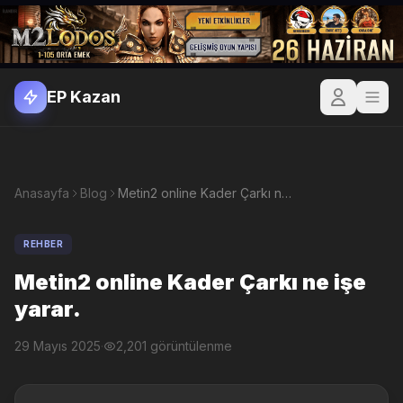
EP Kazan
Anasayfa
Blog
Metin2 online Kader Çarkı ne işe yarar.
REHBER
Metin2 online Kader Çarkı ne işe
yarar.
29 Mayıs 2025
·
2,201 görüntülenme