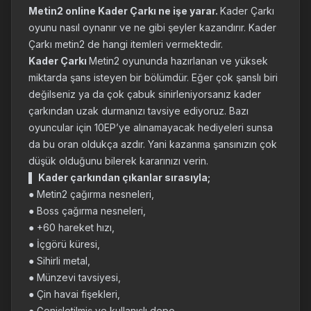
Metin2 online Kader Çarkı ne işe yarar.
Kader Çarkı
oyunu nasıl oynanır ve ne gibi şeyler kazandırır. Kader
Çarkı metin2 de hangi itemleri vermektedir.
Kader Çarkı
Metin2 oyununda hazırlanan ve yüksek
miktarda şans isteyen bir bölümdür. Eğer çok şanslı biri
değilseniz ya da çok çabuk sinirleniyorsanız kader
çarkından uzak durmanızı tavsiye ediyoruz. Bazı
oyuncular için 10EP’ye alınamayacak hediyeleri sunsa
da bu oran oldukça azdır. Yani kazanma şansınızın çok
düşük olduğunu bilerek kararınızı verin.
▌
Kader çarkından çıkanlar sırasıyla;
● Metin2 çağırma nesneleri,
● Boss çağırma nesneleri,
● +60 hareket hızı,
● İçgörü küresi,
● Sihirli metal,
● Münzevi tavsiyesi,
● Çin havai fişekleri,
● Genişletilmiş ve kullanışlı depo,