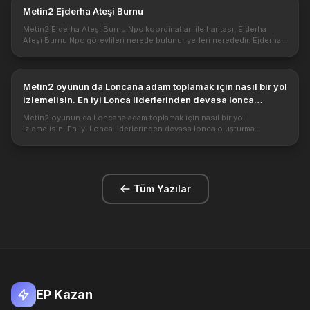
Metin2 Ejderha Ateşi Burnu
Metin2 Ejderha Ateşi Burnu Npc koordinatları ile haritası, Ejderha
Ateşi Burnu Npc görevlileri nerede bulunur yerleri nerededir. Ejderha
Ateşi Burnu Burdaki npcler oldukça önemli, İtem dönüştürme ve d...
Metin2 oyunun da Loncana adam toplamak için nasıl bir yol
izlemelisin. En iyi Lonca liderlerinden devasa lonca
oluşturma yöntemleri nelerdir?
Metin2 oyunun da Loncana adam toplamak için nasıl bir yol
izlemelisin. En iyi Lonca liderlerinden devasa lonca oluşturma
yöntemleri nelerdir? Metin2 oyunu bildiğiniz gibi daha çok arkadaş
oyunudur . B...
Tüm Yazılar
EP Kazan