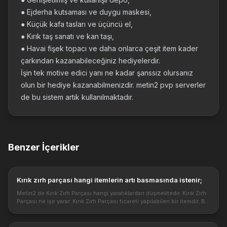
● Ejderha kutsaması ve duygu maskesi,
● Küçük kafa tasları ve üçüncü el,
● Kırık taş sanatı ve kan taşı,
● Havai fişek topacı ve daha onlarca çeşit item kader
çarkından kazanabileceğiniz hediyelerdir.
İşin tek motive edici yanı ne kadar şanssız olursanız
olun bir hediye kazanabilmenizdir. metin2 pvp serverler
de bu sistem artık kullanılmaktadır.
Benzer İçerikler
Kırık zırh parçası hangi itemlerin artı basmasında istenir;
Metin2 de Kırık Zırh Parçası hangi yaratıklardan düşmektedir. Kırık Zırh
Parçası ne işe yarar. Kırık Zırh Parçası ticareti yapılabilen bir itemdir. Bu
item eşyalarınızın artı basımında kullanılmaktadı...