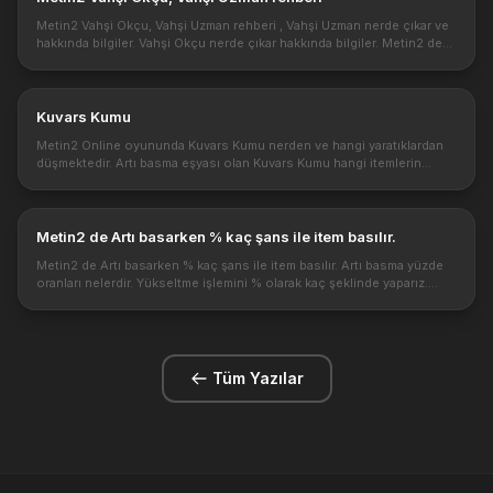
Metin2 Vahşi Okçu, Vahşi Uzman rehberi , Vahşi Uzman nerde çıkar ve
hakkında bilgiler. Vahşi Okçu nerde çıkar hakkında bilgiler. Metin2 de
para kazanmak istiyorsanız bu iki yaratığa dikkat edin. Bu ik...
Kuvars Kumu
Metin2 Online oyununda Kuvars Kumu nerden ve hangi yaratıklardan
düşmektedir. Artı basma eşyası olan Kuvars Kumu hangi itemlerin
yükseltmesinde kullanılır? Kuvars Kumu hakkında bilgiler ve detaylara
b...
Metin2 de Artı basarken % kaç şans ile item basılır.
Metin2 de Artı basarken % kaç şans ile item basılır. Artı basma yüzde
oranları nelerdir. Yükseltme işlemini % olarak kaç şeklinde yaparız.
Metin2 de artı basma ve demirci, oldukça önemli bir konudur. ...
Tüm Yazılar