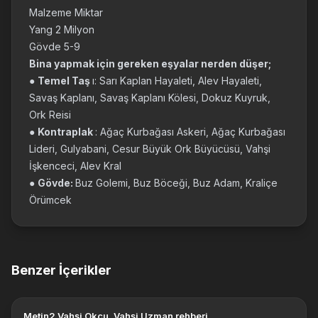
Malzeme Miktar
Yang 2 Milyon
Gövde 5-9
Bina yapmak için gereken eşyalar nerden düşer;
●
Temel Taş
ı: Sarı Kaplan Hayaleti, Alev Hayaleti,
Savaş Kaplanı, Savaş Kaplanı Kölesi, Dokuz Kuyruk,
Ork Reisi
●
Kontraplak
: Ağaç Kurbağası Askeri, Ağaç Kurbağası
Lideri, Gulyabani, Cesur Büyük Ork Büyücüsü, Vahşi
İşkenceci, Alev Kral
●
Gövde:
Buz Golemi, Buz Böceği, Buz Adam, Kraliçe
Örümcek
Benzer İçerikler
Metin2 Vahşi Okçu, Vahşi Uzman rehberi