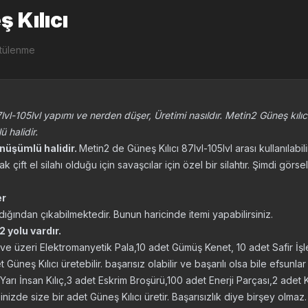
 Kılıcı
ntülenme
lvl-105lvl yapımı ve nerden düşer, Üretimi nasıldır. Metin2 Güneş kılıcı çi
ü halidir.
önüşümlü halidir.
Metin2 de Güneş Kılıcı 87lvl-105lvl arası kullanılabili
ak çift el silahı olduğu için savaşcılar için özel bir silahtır. Şimdi gör
er
ğından çıkabilmektedir. Bunun haricinde itemi yapabilirsiniz.
2 yolu vardır.
 ve üzeri Elektromanyetik Pala,10 adet Gümüş Kenet, 10 adet Safir İ
Güneş Kılıcı üretebilir. başarısız olabilir ve başarılı olsa bile efsunlar v
Yarı İnsan Kılıç,3 adet Eskrim Broşürü,100 adet Enerji Parçası,2 adet
izde size bir adet Güneş Kılıcı üretir. Başarısızlık diye birşey olmaz.