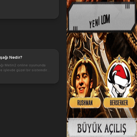
şağı Nedir?
ğı Metin2 online oyununda
e işlevde güzel bir sistemdir.
 nasıl yapılır ve ne işe yarar
 inceleyeceğiz. Bize verdiği
ımından önemi hakkında