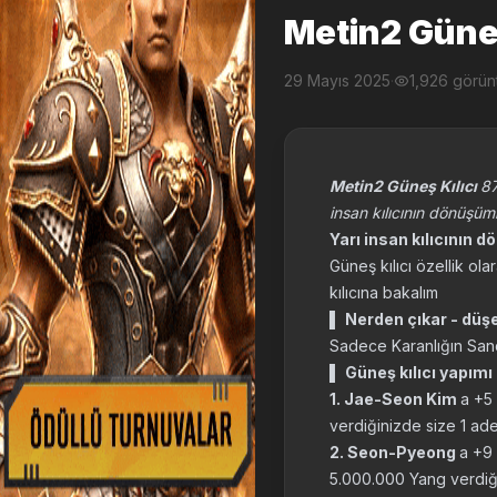
Metin2 Güneş
29 Mayıs 2025
·
1,926 görü
Metin2 Güneş Kılıcı
87
insan kılıcının dönüşüml
Yarı insan kılıcının d
Güneş kılıcı özellik olar
kılıcına bakalım
▌
Nerden çıkar - düş
Sadece Karanlığın Sandı
▌
Güneş kılıcı yapımı 
1. Jae-Seon Kim
a +5
verdiğinizde size 1 adet 
2. Seon-Pyeong
a +9 
5.000.000 Yang verdiğin