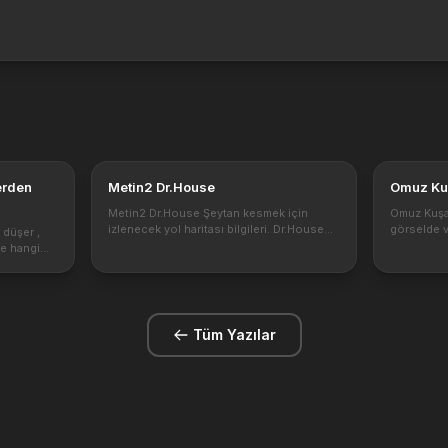
erden
Metin2 Dr.House
Omuz Ku
Metin2 Dr.House Şeytan kesmek için
Omuz Kuşa
izlenecek yol haritası bilgileri. Dr.House
görselde v
 düşer ,
Şeytanı kesdikten sonra hangi itemler
Omuz Kuşağı
pe hangi
eşyalar ve sandıklar düşmektedir.
kısımlarını
istali
https://1.bp.blogspot.com/-4-
bonus bak
 tarafından
q5qjQC61U/Xq6t9jRalII...
bilgilere ...
r:S...
Tüm Yazılar