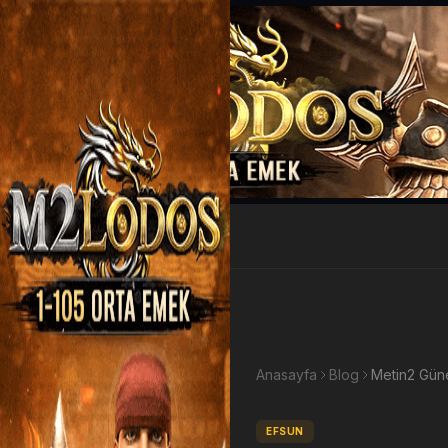
EP Kazan
Anasayfa
Blog
Metin2 Güne
EFSUN