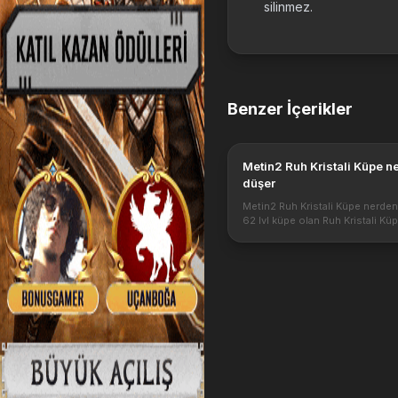
silinmez.
Benzer İçerikler
Metin2 Ruh Kristali Küpe n
düşer
Metin2 Ruh Kristali Küpe nerden
62 lvl küpe olan Ruh Kristali Kü
yaratıklardan düşmektedir. Ruh Kr
Küpe ● Özellik: Güç ve Hasar SP
absorbe edilecek verir. ● Karakte