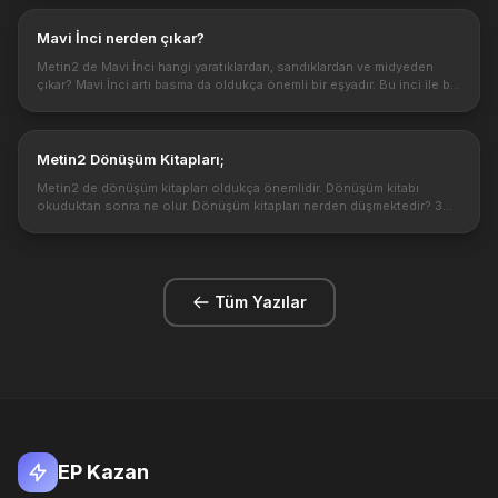
Mavi İnci nerden çıkar?
Metin2 de Mavi İnci hangi yaratıklardan, sandıklardan ve midyeden
çıkar? Mavi İnci artı basma da oldukça önemli bir eşyadır. Bu inci ile bir
çok itemi yükseltmek için gerekli olacaktır. Şimdi Mavi İnc...
Metin2 Dönüşüm Kitapları;
Metin2 de dönüşüm kitapları oldukça önemlidir. Dönüşüm kitabı
okuduktan sonra ne olur. Dönüşüm kitapları nerden düşmektedir? 3
çeşit dönüşüm kitabı mevcut Dönüşüm Kitabı, ileri ve master Dönüşüm
Kitap...
Tüm Yazılar
EP Kazan