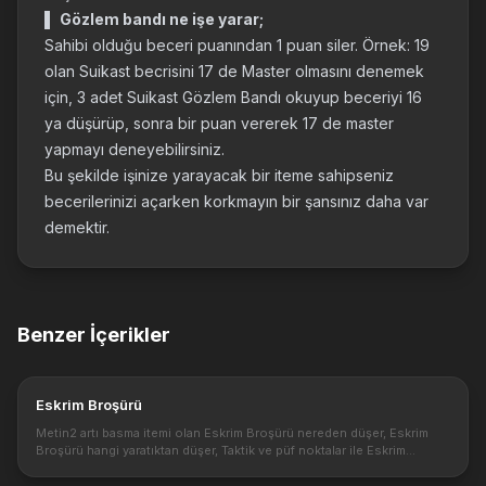
▌
Gözlem bandı ne işe yarar;
Sahibi olduğu beceri puanından 1 puan siler. Örnek: 19
olan Suikast becrisini 17 de Master olmasını denemek
için, 3 adet Suikast Gözlem Bandı okuyup beceriyi 16
ya düşürüp, sonra bir puan vererek 17 de master
yapmayı deneyebilirsiniz.
Bu şekilde işinize yarayacak bir iteme sahipseniz
becerilerinizi açarken korkmayın bir şansınız daha var
demektir.
Benzer İçerikler
Eskrim Broşürü
Metin2 artı basma itemi olan Eskrim Broşürü nereden düşer, Eskrim
Broşürü hangi yaratıktan düşer, Taktik ve püf noktalar ile Eskrim
Broşürü klavuzu nedir? Metin2 Eskrim Broşürü + basma ve
Dönüşümlerde...