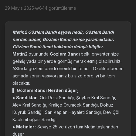
29 Mayıs 2025
·
644 görüntülenme
Metin2 Gözlem Bandı eşyası nedir, Gözlem Bandı
nerden düşer, Gözlem Bandı ne işe yaramaktadır.
Gözlem Bandı itemi hakkında detaylı bilgiler.
Metin2
oyununda
Gözlem Bandı
belki envanterinize
gelmiş yada bir yerde görmüş merak etmiş olabilirsiniz.
ASlında gözlem bandı önemli bir itemdir. Özelikle beceri
açmada sorun yaşıyorsanız bu size göre iyi bir item
olacaktır.
▌
Gözlem Bandı Nerden düşer;
●
Sandıklar
: Ork Reisi Sandığı, Şeytan Kral Sandığı,
Alev Kral Sandığı, Kraliçe Örümcek Sandığı, Dokuz
Kuyruk Sandığı, Sarı Kaplan Hayaleti Sandığı, Dev Çöl
Kaplumbağası Sandığı
●
Metinler
: Seviye 25 ve üzeri tüm Metin taşlarından
düşer.