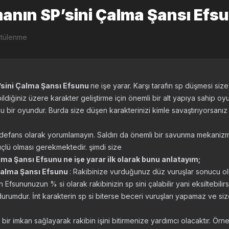
anın SP’sini Çalma Şansı Efs
ntülenme
sini Çalma Şansı Efsunu
ne işe yarar. Karşı tarafın sp düşmesi size
ildiğiniz üzere karakter geliştirme için önemli bir alt yapıya sahip oy
 bir oyundur. Burda size düşen karakterinizi kimle savaştırıyorsanız
efans olarak yorumlamayın. Saldırı da önemli bir savunma mekanizm
üçlü olması gerekmektedir. şimdi size
ma Şansı Efsunu ne işe yarar ilk olarak bunu anlatayım;
Çalma Şansı Efsunu
: Rakibinize vurduğunuz düz vuruşlar sonucu olu
 Efsununuzun % si olarak rakibinizin sp sini çalabilir yani eksiltebilirsi
durumdur. İnt karakterin sp si biterse beceri vuruşları yapamaz ve si
ir imkan sağlayarak rakibin işini bitirmenize yardımcı olacaktır. Örn