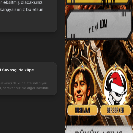
eksiltmiş olacaksınız.
 karşıyaiseniz bu efsun
 Savaşçı da küpe
ı
avaşçı da küpe efsunları yarı
, hareket hızı ve diğer savunma
olması nedeni ile önemli bir
üpe seçimi ve Küpe efsunları
e farmlık olarak ayarlanmalıd...