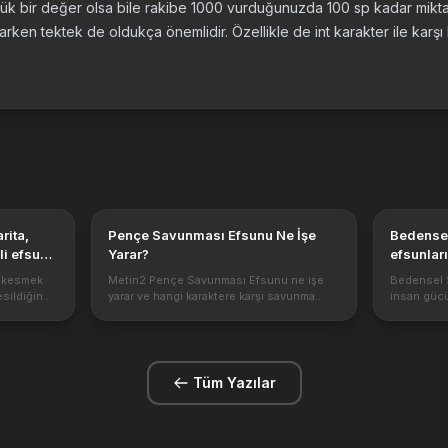
ük bir değer olsa bile rakibe 1000 vurduğunuzda 100 sp kadar miktar 
rken tektek de oldukça önemlidir. Özellikle de int karakter ile karşı
Pençe Savunması Efsunu Ne İşe
Bedensel
i efsun,
Yarar?
efsunlar
 eşyalar
, kesmek
Metin2 Pençe Savunması Efsunu ne işe
Bedensel S
esildiğinde
yarar ve hangi karaktere karşı savunma
insan gücü
ularda
vermektedir? Pençe Savunması Efsunu
efsunları 
Lycan silahlarının verdiği saldırıları
itemdir. K
s\1.png
düşürmek için geçerli bir efsundur.
wslik pvp v
https://metin...
Tüm Yazılar