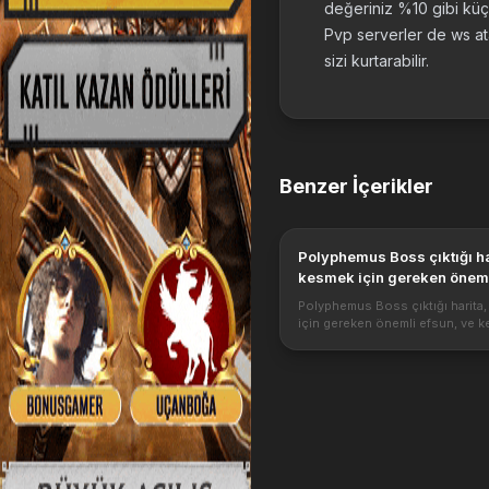
değeriniz %10 gibi küç
Pvp serverler de ws ata
sizi kurtarabilir.
Benzer İçerikler
Polyphemus Boss çıktığı harita,
kesmek için gereken öneml
ve kesildiğinde düşürdüğü
Polyphemus Boss çıktığı harita
nedir bu konularda yazmış
için gereken önemli efsun, ve k
olacağız.
düşürdüğü eşyalar nedir bu kon
yazmış olacağız.
https://metin2pvp.global/image
Polyphemus nerde çıkar Yıl...