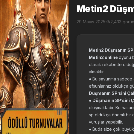
Metin2 Düşm
29 Mayıs 2025
·
2,433 görü
Metin2 Düşmanın SP’
Metin2 online
oyunu b
olarak rekabette olduğu
almaktır.
● Bu savunma sadece d
efsunlarınız oldukça g
Düşmanın SP’sini Çal
●
Düşmanın SP’sini 
oluşmaktadır. Bu hasarın
sp oldukça önemli bir 
vuruşlar yapabilir.
● Buda size çok büyük b