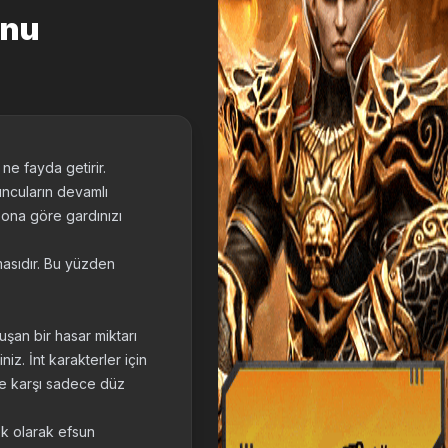
unu
 ne fayda getirir.
uncuların devamlı
 ona göre gardınızı
asıdır. Bu yüzden
şan bir hasar miktarı
niz. İnt karakterler için
ze karşı sadece düz
ek olarak efsun