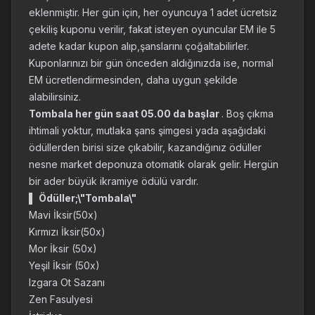
eklenmiştir. Her gün için, her oyuncuya 1 adet ücretsiz
çekiliş kuponu verilir, fakat isteyen oyuncular EM ile 5
adete kadar kupon alıp,şanslarını çoğaltabilirler.
Kuponlarınızı bir gün önceden aldığınızda ise, normal
EM ücretlendirmesinden, daha uygun şekilde
alabilirsiniz.
Tombala her gün saat 05.00 da başlar
. Boş çıkma
ihtimali yoktur, mutlaka şans şimgesi yada aşağıdaki
ödüllerden birisi size çıkabilir, kazandığınız ödüller
nesne market deponuza otomatik olarak gelir. Hergün
bir ader büyük ikramiye ödülü vardır.
▌
Ödüller;\"Tombala\"
Mavi İksir(50x)
Kırmızı İksir(50x)
Mor İksir (50x)
Yeşil İksir (50x)
Izgara Ot Sazanı
Zen Fasulyesi