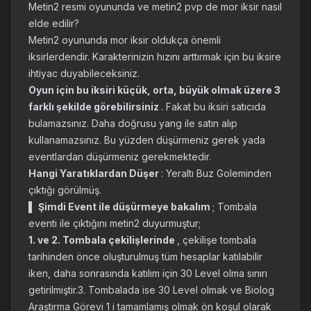
Metin2 resmi oyununda ve metin2 pvp de mor iksir nasıl
elde edilir?
Metin2 oyununda mor iksir oldukça önemli
iksirlerdendir. Karakterinizin hızını arttırmak için bu iksire
ihtiyac duyabileceksiniz.
Oyun için bu iksiri küçük, orta, büyük olmak üzere 3
farklı şekilde görebilirsiniz
. Fakat bu iksiri satıcıda
bulamazsınız. Daha doğrusu yang ile satın alıp
kullanamazsınız. Bu yüzden düşürmeniz gerek yada
eventlardan düşürmeniz gerekmektedir.
Hangi Yaratıklardan Düşer
: Yeraltı Buz Goleminden
çıktığı görülmüş.
▌
Şimdi Event ile düşürmeye bakalım
; Tombala
eventi ile çıktığını metin2 duyurmuştur;
1. ve 2. Tombala çekilişlerinde
, çekilişe tombala
tarihinden önce oluşturulmuş tüm hesaplar katılabilir
iken, daha sonrasında katılım için 30 Level olma sınırı
getirilmiştir.3. Tombalada ise 30 Level olmak ve Biolog
Araştırma Görevi 1 i tamamlamış olmak ön koşul olarak