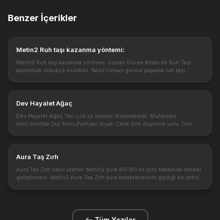
Benzer İçerikler
Metin2 Ruh taşı kazanma yöntemi:
Metin2 Ruh taşı kazanma yöntemi: Uzman Görev Kitabı ile Ruh Taşı
kazanmak oldukça mümkün. Nasıl Uzman görevi yaparak ruh taşı
kazanılır beraber görelim. Metin2 oyununun eskileri tarafından bilinen
ve ...
Dev Hayalet Ağaç
Dev Hayalet Ağaç 'tan çok iyi itemler düşmektedir. Muharebe
Kılıcı,Hortlak Dişi Kılıcı,Partizan,Siyah Çelik Zırh düşürme yolu. Dev
Hayalet Ağaç 84 lvl boss çıktığı yer ve kesildiğinde düşürdüğü
itemle...
Aura Taş Zırh
Aura Taş Zırh nasıl üretilir. Metin2 şura 80-90 lvl zırhı hakkında rehber
geliştirmesi. Metin2 Aura Taş Zırh şura karakterlerinin giydiği bir zırhdır.
Aura Taş Zırh 80 lvl den itibaren bir şura karakt...
Tüm Yazılar