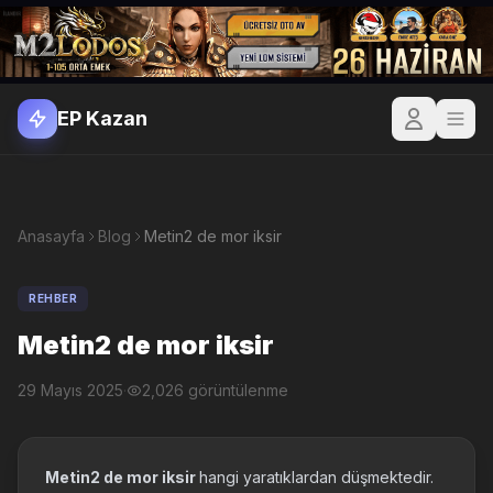
EP Kazan
Anasayfa
Blog
Metin2 de mor iksir
REHBER
Metin2 de mor iksir
29 Mayıs 2025
·
2,026 görüntülenme
Metin2 de mor iksir
hangi yaratıklardan düşmektedir.