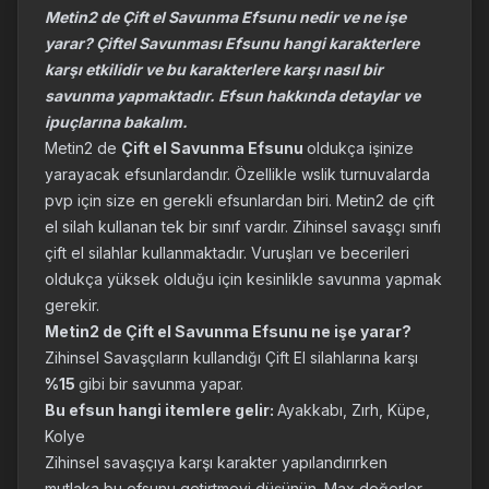
Metin2 de Çift el Savunma Efsunu nedir ve ne işe
yarar? Çiftel Savunması Efsunu hangi karakterlere
karşı etkilidir ve bu karakterlere karşı nasıl bir
savunma yapmaktadır. Efsun hakkında detaylar ve
ipuçlarına bakalım.
Metin2 de
Çift el Savunma Efsunu
oldukça işinize
yarayacak efsunlardandır. Özellikle wslik turnuvalarda
pvp için size en gerekli efsunlardan biri. Metin2 de çift
el silah kullanan tek bir sınıf vardır. Zihinsel savaşçı sınıfı
çift el silahlar kullanmaktadır. Vuruşları ve becerileri
oldukça yüksek olduğu için kesinlikle savunma yapmak
gerekir.
Metin2 de Çift el Savunma Efsunu ne işe yarar?
Zihinsel Savaşçıların kullandığı Çift El silahlarına karşı
%15
gibi bir savunma yapar.
Bu efsun hangi itemlere gelir:
Ayakkabı, Zırh, Küpe,
Kolye
Zihinsel savaşçıya karşı karakter yapılandırırken
mutlaka bu efsunu getirtmeyi düşünün. Max değerler