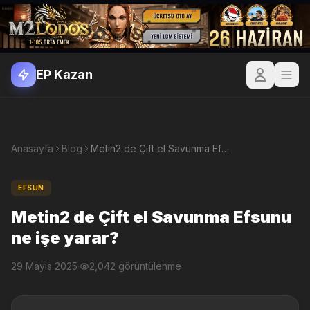
EP Kazan
Anasayfa
Blog
Metin2 de Çift el Savunma Efsunu ne işe yarar?
EFSUN
Metin2 de Çift el Savunma Efsunu
ne işe yarar?
29 Mayıs 2025
·
2,042 görüntülenme