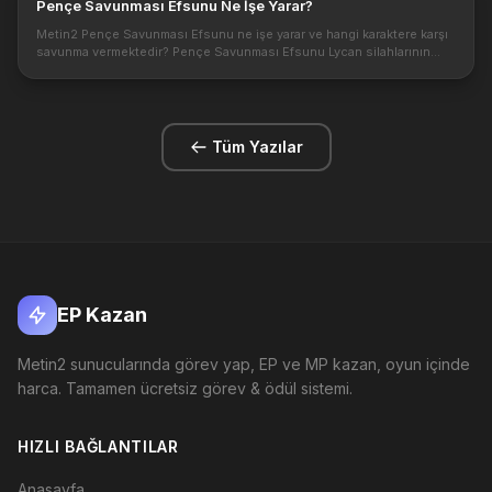
Pençe Savunması Efsunu Ne İşe Yarar?
Metin2 Pençe Savunması Efsunu ne işe yarar ve hangi karaktere karşı
savunma vermektedir? Pençe Savunması Efsunu Lycan silahlarının
verdiği saldırıları düşürmek için geçerli bir efsundur. https://metin...
Tüm Yazılar
EP Kazan
Metin2 sunucularında görev yap, EP ve MP kazan, oyun içinde
harca. Tamamen ücretsiz görev & ödül sistemi.
HIZLI BAĞLANTILAR
Anasayfa