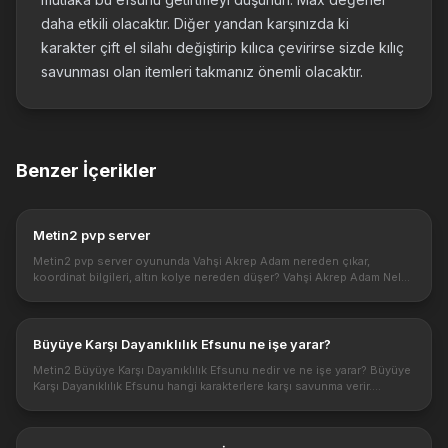
daha etkili olacaktır. Diğer yandan karşınızda ki
karakter çift el silahı değiştirip kılıca çevirirse sizde kılıç
savunması olan itemleri takmanız önemli olacaktır.
Benzer İçerikler
Metin2 pvp server
Metin2 pvp server oyununda Vahşi Akrep Adam nereden çıkar,
koordinat bilgileri, altın kolye nereden düşer? Vahşi Akrep Adam Neler
Düşer? Vahşi akrep adam çoğunlukla Altın kolye itemi için çölde en
çok...
Büyüye Karşı Dayanıklılık Efsunu ne işe yarar?
Metin2 Büyüye Karşı Dayanıklılık Efsunu nedir ve ne işe yarar? Büyüye
Karşı Dayanıklılık Efsunu hangi karakterlere karşı savunma verir.
Becerili saldırı yapan karakterlere karşı savunma yapmak için en...