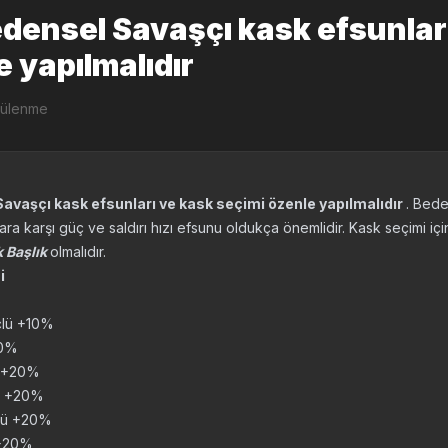
densel Savaşçı kask efsunlar
e yapılmalıdır
tülenme
avaşçı kask efsunları ve kask seçimi özenle yapılmalıdır
. Bede
ara karşı güç ve saldırı hızı efsunu oldukça önemlidir. Kask seçimi için
k Başlık
olmalıdır.
i
üçlü +10%
20%
ü +20%
lü +20%
çlü +20%
 +20%