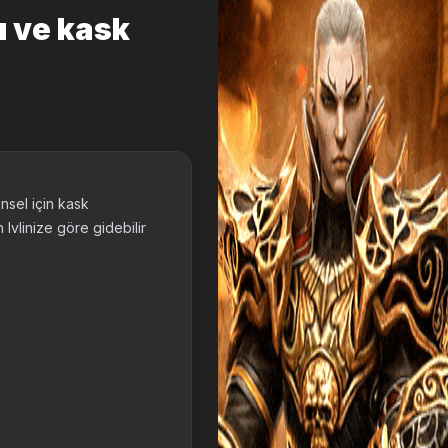
ı ve kask
nsel için kask
 lvlinize göre gidebilir