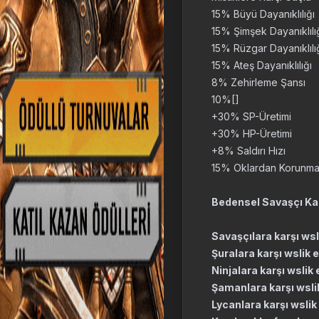
15% Büyü Dayanıklılığı
15% Şimşek Dayanıklılı
15% Rüzgar Dayanıklılı
15% Ateş Dayanıklılığı
8% Zehirleme Şansı
10%[]
+30% SP-Üretimi
+30% HP-Üretimi
+8% Saldırı Hızı
15% Oklardan Korunma
Bedensel Savaşçı Kas
Savaşçılara karşı wsl
Şuralara karşı wslik 
Ninjalara karşı wslik
Şamanlara karşı wsli
Lycanlara karşı wslik