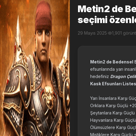
Metin2 de Be
seçimi özenl
29 Mayıs 2025
·
1,901 görün
Metin2 de Bedensel S
efsunlarında yarı insanl
hedefiniz
Dragon Çeli
Kask Efsunları Listes
Yarı İnsanlara Karşı G
Orklara Karşı Güçlü +
Şeytanlara Karşı Güçl
Hayvanlara Karşı Güç
Ölümsüzlere Karşı Gü
Mistiklere Karşı Güçlü