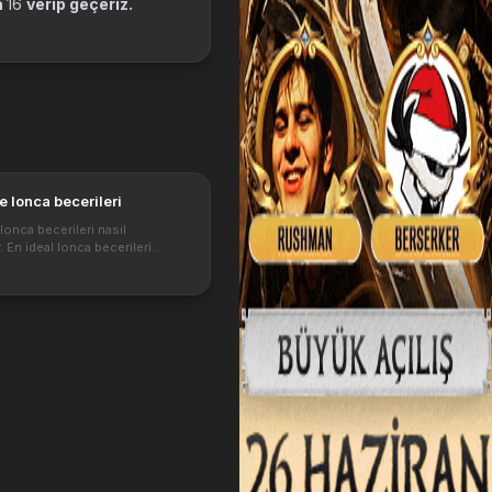
a
16
verip geçeriz.
e lonca becerileri
lonca becerileri nasıl
r. En ideal lonca becerileri
. Lonca lideri sağlam lonca
n ne yapmalı? Sağlam bir lonca
n beceri sıralaması ve gelişimi