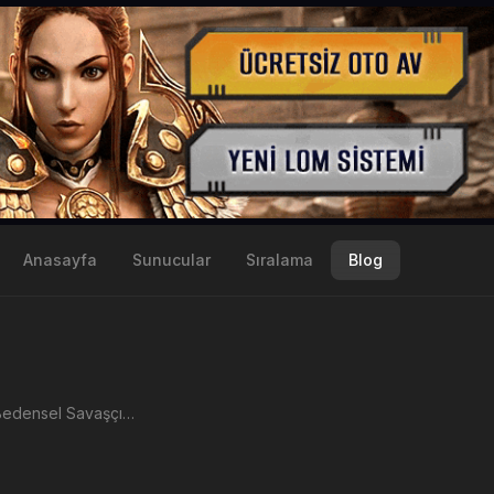
Anasayfa
Sunucular
Sıralama
Blog
Metin2 de Bedensel Savaşçı kask efsunları ve kask seçimi özenle yapılmalıdır