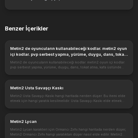
Benzer İçerikler
Metin2 de oyuncuların kullanabileceği kodlar. metin2 oyun
içi kodlar. pvp serbest yapma, yürüme, duygu, dans, tokat
atma, kafa üstünde işaret çıkarma gibi kodları içerir.
Metin2 de oyuncuların kullanabileceği kodlar. metin2 oyun içi kodlar.
pvp serbest yapma, yürüme, duygu, dans, tokat atma, kafa üstünde
işaret çıkarma gibi kodları içerir. Metin2 pvp serverler de ve me...
Metin2 Usta Savaşçı Kaskı
Metin2 Usta Savaşçı Kaskı hangi haritada nerden düşer. Bu itemi elde
etmek için hangi yaratık kesilmelidir. Usta Savaşçı Kaskı elde etmek
için yapılması gerekenler. Metin2 savaşcılarının 80 lvl oldukt...
Metin2 Lycan
Metin2 Lycan karakteri için Ormancı Zırhı hangi haritada nerden düşer,
Metin2 Ormancı Zırhı hangi yaratıktan düşer nasıl elde edilir. Metin2