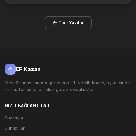
Lycan karakterinin 80 lvl olduğunda giyebildiği bu zırh hp ...
Tüm Yazılar
EP Kazan
Metin2 sunucularında görev yap, EP ve MP kazan, oyun içinde
harca. Tamamen ücretsiz görev & ödül sistemi.
HIZLI BAĞLANTILAR
Anasayfa
Sunucular