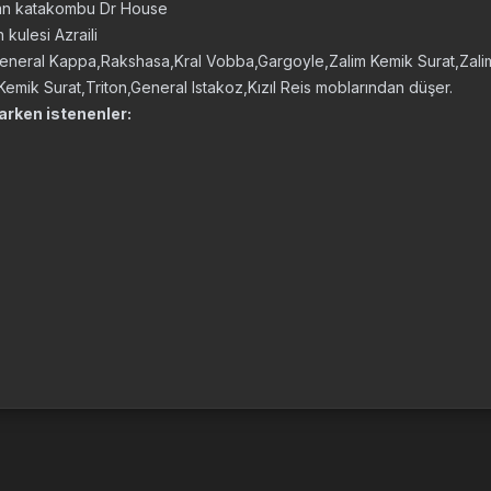
an katakombu Dr House
 kulesi Azraili
General Kappa,Rakshasa,Kral Vobba,Gargoyle,Zalim Kemik Surat,Zalim
emik Surat,Triton,General Istakoz,Kızıl Reis moblarından düşer.
sarken istenenler: