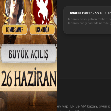
Tartaros Patronu Özellikler
Tartaros boss-patron rehberi: 8
Tartaros hangi haritada nerede ç
Tartaros patronu hangi itemleri v
düşürür? Yanında ki yaratıklar ve
düşürdükleri. Bu bossu kesmek i
bir ...
EP Kazan
Metin2 sunucularında görev yap, EP ve MP kazan, oyun i