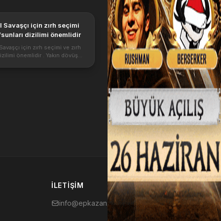
 Savaşçı için zırh seçimi
fsunları dizilimi önemlidir
avaşçı için zırh seçimi ve zırh
izilimi önemlidir . Yakın dövüş
lduğu için zırh efsunları ile
apmak oldukça sağlam bir
a için temel oluşturacaktır. ...
İLETIŞIM
info@epkazan.com