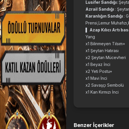
Lusifer Sandığı:
Şeyt
Azrail Sandığı
: Şeytan
Karanlığın Sandığı
: 
Prensi,Lemur Muhafızı,K
▌
Azap Kılıcı Artı ba
Yang
x1 Bilinmeyen Tılsım+
x1 Şeytan Hatırası
x2 Şeytan Mücevheri
x1 Beyaz İnci
x2 Yeti Postu+
x1 Mavi İnci
x2 Savaşçı Sembolü
x1 Kan Kırmızı İnci
Benzer İçerikler