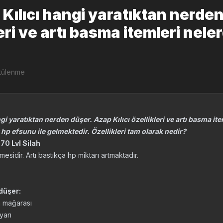
Kılıcı hangi yaratıktan nerde
leri ve artı basma itemleri neler
tülenme
i yaratıktan nerden düşer. Azap Kılıcı özellikleri ve artı basma item
 hp efsunu ile gelmektedir. Özellikleri tam olarak nedir?
 70 Lvl Silah
esidir. Artı bastıkça hp miktarı artmaktadır.
düşer:
n mağarası
yarı