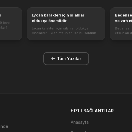
i
Lycan karakteri için silahlar
Bedensel
oldukça önemlidir
ve zırh e
9 level
ıkar?
Lycan karakteri için silahlar oldukça
Bedensel S
e eşyaları
önemlidir . Silah efsunları ise bu saldırıları
efsunları d
destekleyen oldukça etkili ataklar
karakteri o
çin nasıl
yapabilmenizi sağlayan saldırı efsunları
savunma y
içerir. Lycan silah efsunlarını güzel b...
yapılandırm
Tüm Yazılar
HIZLI BAĞLANTILAR
Anasayfa
çinde