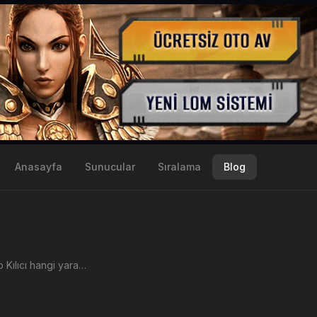
Anasayfa
Sunucular
Sıralama
Blog
Metin2 Azap Kılıcı hangi yaratıktan nerden düşer. Azap Kılıcı özellikleri ve artı basma itemleri nelerdir? 70 lvl silah ...