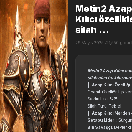
Metin2 Azap 
Kılıcı özellik
silah ...
29 Mayıs 2025
·
1,550 görün
Metin2 Azap Kılıcı hang
silah olan bu kılıç max
▌
Azap Kılıcı Özelliği:
Önemli Özelliği: Hp verm
Saldırı Hızı: %15
Silah Türü: Tek el
▌
Azap Kılıcı Nerden 
Setaou Lideri
: Sürgü
Bin Savaşçı:
Devler di