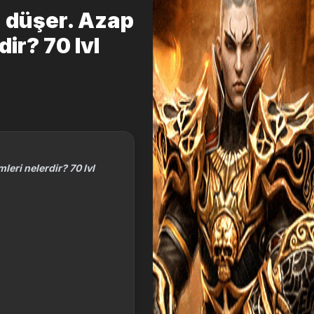
n düşer. Azap
dir? 70 lvl
leri nelerdir? 70 lvl