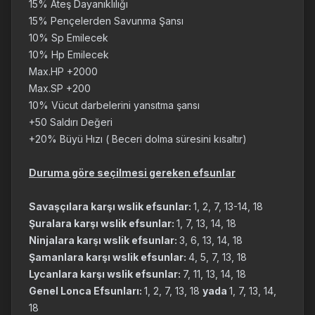
15% Ateş Dayanıklılığı
15% Pençelerden Savunma Şansı
10% Sp Emilecek
10% Hp Emilecek
Max.HP +2000
Max.SP +200
10% Vücut darbelerini yansıtma şansı
+50 Saldırı Değeri
+20% Büyü Hızı ( Beceri dolma süresini kısaltır)
Duruma göre seçilmesi gereken efsunlar
Savaşçılara karşı wslik efsunlar:
1, 2, 7, 13-14, 18
Şuralara karşı wslik efsunlar:
1, 7, 13, 14, 18
Ninjalara karşı wslik efsunlar:
3, 6, 13, 14, 18
Şamanlara karşı wslik efsunlar:
4, 5, 7, 13, 18
Lycanlara karşı wslik efsunlar:
7, 11, 13, 14, 18
Genel Lonca Efsunları:
1, 2, 7, 13, 18
yada
1, 7, 13, 14,
18