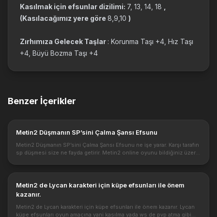
Kasılmak için efsunlar dizilimi:
7, 13, 14, 18
,
(Kasılacağımız yere göre
8,9,10
)
Zırhımıza Gelecek Taşlar
: Korunma Taşı +4, Hız Taşı
+4, Büyü Bozma Taşı +4
Benzer İçerikler
Metin2 Düşmanın SP’sini Çalma Şansı Efsunu
Metin2 Düşmanın SP’sini Çalma Şansı Efsunu ne işe yarar. Karşı tarafın
sp düşmesi size ne fayda getirir. Metin2 online oyunu bildiğiniz üzere
karakter geliştirme için önemli bir alt yapıya sahip oyunc...
Metin2 de Lycan karakteri için küpe efsunları ile önem
kazanır.
Metin2 de Lycan karakteri için küpe efsunları ile önem kazanır. Lycan
küpe efsunları oyun amacına yani kasılma yada ws de pvp atma gibi