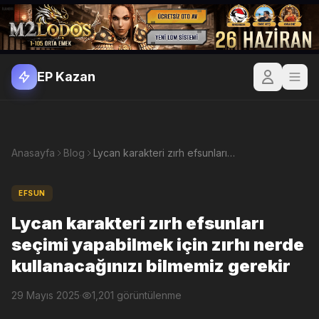
EP Kazan
Anasayfa
Blog
Lycan karakteri zırh efsunları seçimi yapabilmek için zırhı nerde kullanacağınızı bilmemiz gerekir
EFSUN
Lycan karakteri zırh efsunları
seçimi yapabilmek için zırhı nerde
kullanacağınızı bilmemiz gerekir
29 Mayıs 2025
·
1,201 görüntülenme