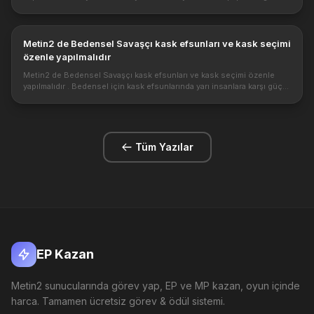
durumlara göre değişir. Safir Küpe size iş görecek bir küpedir. ...
Metin2 de Bedensel Savaşçı kask efsunları ve kask seçimi
özenle yapılmalıdır
Metin2 de Bedensel Savaşçı kask efsunları ve kask seçimi özenle
yapılmalıdır . Bedensel için kask efsunlarında yarı insanlara karşı güç
ve saldırı hızı efsunu oldukça önemlidir. Kask seçimi için lvlin...
Tüm Yazılar
EP Kazan
Metin2 sunucularında görev yap, EP ve MP kazan, oyun içinde
harca. Tamamen ücretsiz görev & ödül sistemi.