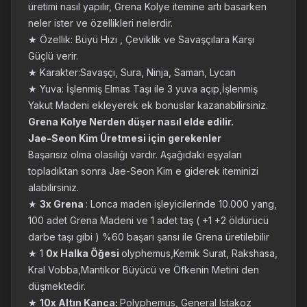
üretimi nasıl yapılır, Grena Kolye itemine artı basarken
neler ister ve özellikleri nelerdir.
★ Özellik: Büyü Hızı , Çeviklik ve Savaşçılara Karşı
Güçlü verir.
★ Karakter:Savaşçı, Sura, Ninja, Saman, Lycan
★ Yuva: İşlenmiş Elmas Taşı ile 3 yuva açıp,İşlenmiş
Yakut Madeni ekleyerek ek bonuslar kazanabilirsiniz.
Grena Kolye Nerden düşer nasıl elde edilir.
Jae-Seon Kim Üretmesi için gerekenler
Başarısız olma olasılığı vardır. Aşağıdaki eşyaları
topladıktan sonra Jae-Seon Kim e giderek iteminizi
alabilirsiniz.
★
3x Grena
: Lonca maden işleyicilerinde 10.000 yang,
100 adet Grena Madeni ve 1 adet taş ( +1 +2 öldürücü
darbe taşı gibi ) %60 başarı şansı ile Grena üretilebilir
★ 1
0x Halka Öğesi
olyphemus,Kemik Surat, Rakshasa,
Kral Vobba,Mantikor Büyücü ve Öfkenin Metini den
düşmektedir.
★
10x Altın Kanca:
Polyphemus, General Istakoz