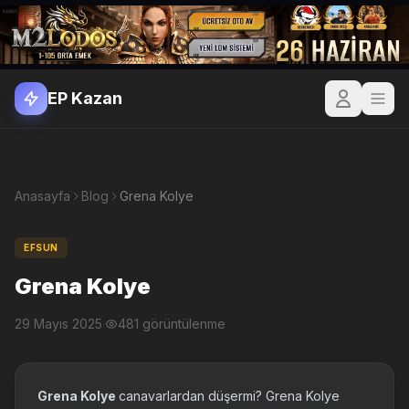
EP Kazan
Anasayfa
Blog
Grena Kolye
EFSUN
Grena Kolye
29 Mayıs 2025
·
481 görüntülenme
Grena Kolye
canavarlardan düşermi? Grena Kolye