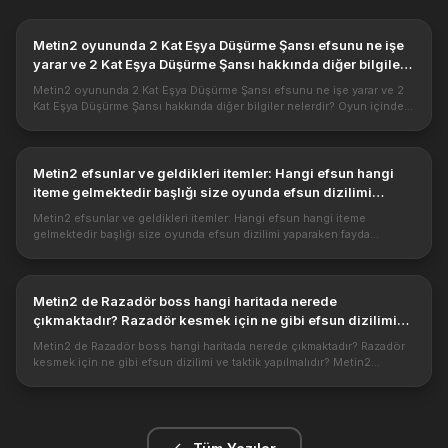
Metin2 oyununda 2 Kat Eşya Düşürme Şansı efsunu ne işe
yarar ve 2 Kat Eşya Düşürme Şansı hakkında diğer bilgiler
nelerdir?
Metin2 oyununda 2 Kat Eşya Düşürme Şansı efsunu ne işe yarar ve 2
Kat Eşya Düşürme Şansı hakkında diğer bilgiler nelerdir? Oyun içinde
yaratıklardan ve bosslardan düşen itemlerin değerleri ile karakte...
Metin2 efsunlar ve geldikleri itemler: Hangi efsun hangi
iteme gelmektedir başlığı size oyunda efsun dizilimi
yaparaken ...
Metin2 efsunlar ve geldikleri itemler: Hangi efsun hangi iteme
gelmektedir başlığı size oyunda efsun dizilimi yaparaken fayda
sağlayacaktır. Tabloda Efsunlar ile geldikleri itemler verilmiştir. Şimdi ...
Metin2 de Razadör boss hangi haritada nerede
çıkmaktadır? Razadör kesmek için ne gibi efsun dizilimi
ve taktik yapılmalıdır? Metin2 Razadörü kestikten sonra
Metin2 de Razadör boss hangi haritada nerede çıkmaktadır? Razadör
hangi eşyalar düşer.
kesmek için ne gibi efsun dizilimi ve taktik yapılmalıdır? Metin2
Razadörü kestikten sonra hangi eşyalar düşer.
https://metin2pvp.glob...