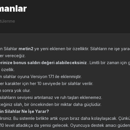
manlar
ntülenme
in Silahlar
metin2
ye yeni eklenen bir özelliktir. Silahların ne işe yarad
ler vereceğiz.
erinize bonus saldırı değeri alabileceksiniz
. Limitli bir zaman içi
 özellik.
silahlar oyuna Versiyon 17.1 ile eklenmiştir.
 karakter için her 10 seviyede bir silahlar verilir.
n sonra yok olur.
ilahların seviyesi artırılamaz ve ruh taşları eklenemez.
eğiniz silah, bir öncekinden bir miktar daha güçlüdür.
n Silahlar Ne İşe Yarar?
rsiniz. Bu sistemle birlikte artık oyun biraz daha kolaylaşacak. Çün
r 10 level atladıkça da yenisi gelecek. Oyuncuya destek amacı güden 