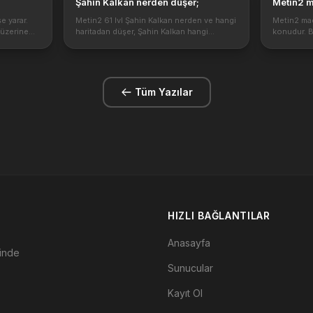
u
Şahin Kalkan nerden düşer;
Metin2 
e yarar.
Metin2 61 lvl Şahin Kalkan nerden ve hangi
Metin2 mad
 üzerine
haritadan düşer, Şahin Kalkan hangi
konudur. B
 ne gibi
yaratıklardan düşer. Şahin Kalkan savaşcıya
Cevherleri
ızı efsunu
karşı savunma verir artı basma itemleri
Cevherler n
.
nelerdir. Şahin Kalkan savaşcılara ka...
ve madencil
Tüm Yazılar
HIZLI BAĞLANTILAR
Anasayfa
çinde
Sunucular
Kayıt Ol