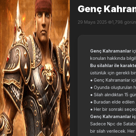
Genç Kahra
29 Mayıs 2025
·
1,798 görü
Genç Kahramanlar
iç
konuları hakkında bilgi
Bu silahlar ile karakt
üstünlük için gerekli bir
● Genç Kahramanlar için 
● Oyunda oluşturulan her
● Silah alındıktan 15 gü
● Buradan elde edilen s
● Her bir sonraki seçec
Genç Kahramanlar içi
Sadece Npc de Satabili
bir silah verilecek. He