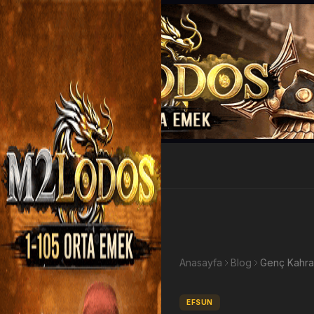
EP Kazan
Anasayfa
Blog
Genç Kahra
EFSUN