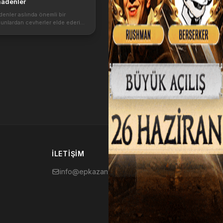
madenler
enler aslında önemli bir
unlardan cevherler elde ederiz.
n verdiği bonuslar nelerdir.
asıl işlenir. İşlenmiş cevherler
ik hakkında detaylı bilgiler....
İLETIŞIM
info@epkazan.com