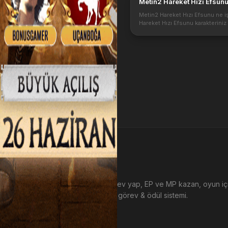
Metin2 Hareket Hızı Efsun
Metin2 Hareket Hızı Efsunu ne iş
Hareket Hızı Efsunu karakteriniz
etkileri nedir ve gereklilik olarak
bilgiler verebilirsiniz? Hareket h
metin2 pvp de oldukça önemlid..
EP Kazan
Metin2 sunucularında görev yap, EP ve MP kazan, oyun i
harca. Tamamen ücretsiz görev & ödül sistemi.