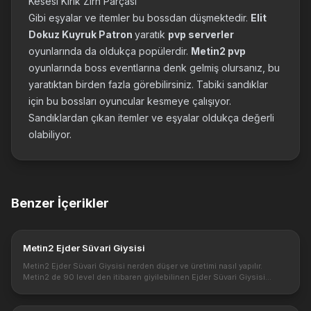
Kesesi Kırık Zırh Parçası
Gibi eşyalar ve itemler bu bossdan düşmektedir.
Elit
Dokuz Kuyruk Patron
yaratık
pvp serverler
oyunlarında da oldukça popülerdir.
Metin2 pvp
oyunlarında boss eventlarına denk gelmiş olursanız, bu
yaratıktan birden fazla görebilirsiniz. Tabiki sandıklar
için bu bossları oyuncular kesmeye çalışıyor.
Sandıklardan çıkan itemler ve eşyalar oldukça değerli
olabiliyor.
Benzer İçerikler
Metin2 Ejder Süvari Giysisi
Metin2 Ejder Süvari Giysisi nerden düşer ve üretimi nasıl yapılır.
Metin2 de 90 level den itibaren giyilebilinen Ejder Süvari Giysisi
Ninjalar için en iyi şuan da zırh seçimidir. https://3.bp.blogspot...