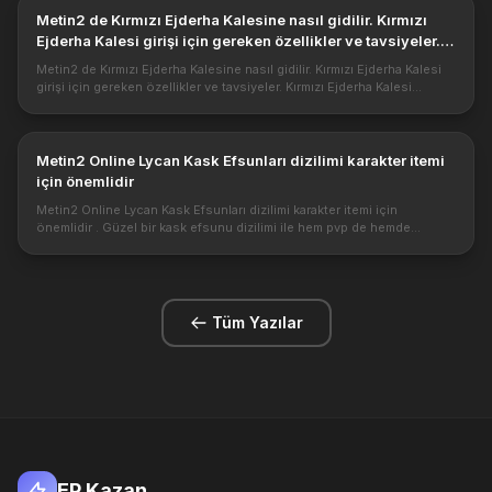
Metin2 de Kırmızı Ejderha Kalesine nasıl gidilir. Kırmızı
Ejderha Kalesi girişi için gereken özellikler ve tavsiyeler.
Kırmızı Ejderha Kalesi tırmanış ve Razadör kesimi
Metin2 de Kırmızı Ejderha Kalesine nasıl gidilir. Kırmızı Ejderha Kalesi
girişi için gereken özellikler ve tavsiyeler. Kırmızı Ejderha Kalesi
tırmanış ve Razadör kesimi https://1.bp.blogspot.com/-chYI...
Metin2 Online Lycan Kask Efsunları dizilimi karakter itemi
için önemlidir
Metin2 Online Lycan Kask Efsunları dizilimi karakter itemi için
önemlidir . Güzel bir kask efsunu dizilimi ile hem pvp de hemde
kasılmada başarılı olursunuz. Kask efsunları haricinde diğer
itemlerinde...
Tüm Yazılar
EP Kazan