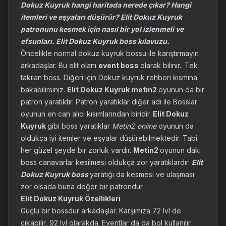
Dokuz Kuyruk hangi haritada nerede çıkar? Hangi
itemleri ve eşyaları düşürür? Elit Dokuz Kuyruk
patronunu kesmek için nasıl bir yol izlenmeli ve
efsunları. Elit Dokuz Kuyruk boss kılavuzu.
Öncelikle normal dokuz kuyruk bossu ile karıştırmayın
arkadaşlar. Bu elit olanı
event boss
olarak bilinir.. Tek
takılan boss. Diğeri için Dokuz kuyruk rehberi kısmına
bakabilirsiniz.
Elit Dokuz Kuyruk metin2
oyunun da bir
patron yaratıktır. Patron yaratıklar diğer adı ile Bosslar
oyunun en can alıcı kısımlarından biridir.
Elit Dokuz
Kuyruk
gibi boss yaratıklar
Metin2 online
oyunun da
oldukça iyi itemler ve eşyalar düşürebilmektedir. Tabi
her güzel şeyde bir zorluk vardır.
Metin2
oyunun daki
boss canavarlar kesilmesi oldukça zor yaratıklardır.
Elit
Dokuz Kuyruk boss
yaratığı da kesmesi ve ulaşması
zor olsada buna değer bir patrondur.
Elit Dokuz Kuyruk Özellikleri
Güçlü bir bossdur arkadaşlar. Karşımıza 72 lvl de
çıkabilir, 92 lvl olarakda. Eventlar da da bol kullanılır.