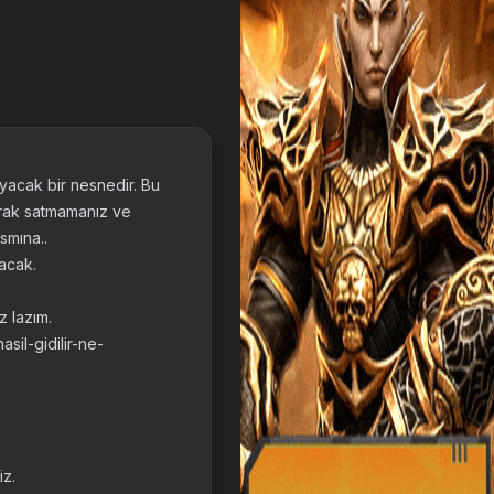
ayacak bir nesnedir. Bu
larak satmamanız ve
smına..
yacak.
 lazım.
sil-gidilir-ne-
.
iz.