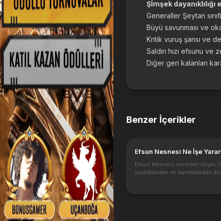
Şİmşek dayanıklılığı
Generaller Şeytan sını
Büyü savunması ve oka k
Kritik vuruş şansı ve de
Saldırı hızı efsunu ve 
Diğer geri kalanları ka
Benzer İçerikler
Efsun Nesnesi Ne İşe Yarar
Efsun Nesnesi nereden düşer, 
yaratıklardan ve sandıklardan dü
Efsun Nesnesi ile hangi eşyaları
efsunlarını değiştiriz? Dikkat et
gereken durumlar olduğunu da
gerek. http...