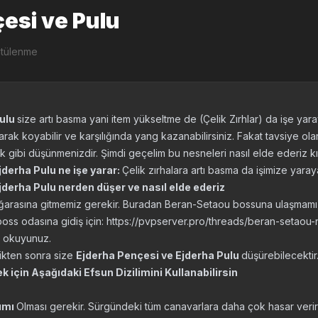
esi ve Pulu
ntülenme
Pulu
size artı basma yani item yükseltme de (Çelik Zırhlar) da işe yar
larak koyabilir ve karşılığında yang kazanabilirsiniz. Fakat tavsiye o
ak gibi düşünmenizdir. Şimdi geçelim bu nesneleri nasıl elde ederiz kı
derha Pulu ne işe yarar:
Çelik zırhalara artı basma da işimize yara
jderha Pulu nerden düşer ve nasıl elde ederiz
ağarasına gitmemiz gerekir. Buradan Beran-Setaou bossuna ulaşmamız
ss odasına gidiş için: https://pvpserver.pro/threads/beran-setaou-na
u okuyunuz.
ikten sonra size
Ejderha Pençesi ve Ejderha Pulu
düşürebilecektir
için Aşağıdaki Efsun Dizilimini Kullanabilirsin
sımı
Olması gerekir. Sürgündeki tüm canavarlara daha çok hasar verir