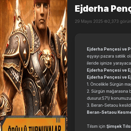
Ejderha Penç
29 Mayıs 2025
·
2,373 görü
Ejderha Pençesi ve 
eşyayı pazara satılık o
ileride işinize yarayac
Ejderha Pençesi ve Ej
Ejderha Pençesi ve E
1. Öncelikle Sürgün m
2. Sürgün mağarasına bo
dusurur.571/ konumuz
3. Beran-Setaou kesild
Beran-Setaou Kesmek 
Tılsım için
Şimşek Tıl