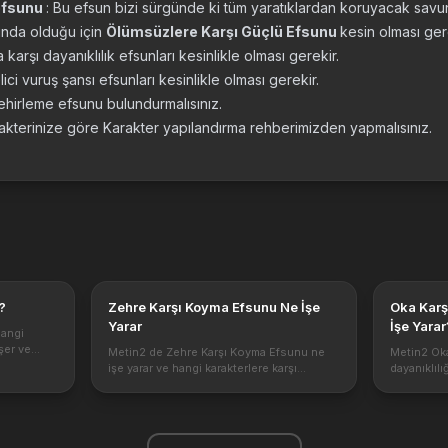
 efsunu
: Bu efsun bizi sürgünde ki tüm yaratıklardan koruyacak sav
fında olduğu için
Ölümsüzlere Karşı Güçlü Efsunu
kesin olması ger
arşı dayanıklılık efsunları kesinlikle olması gerekir.
lici vuruş şansı efsunları kesinlikle olması gerekir.
zehirleme efsunu bulundurmalısınız.
rakterinize göre Karakter yapılandırma rehberimizden yapmalısınız.
?
Zehre Karşı Koyma Efsunu Ne İşe
Oka Karş
Yarar
İşe Yarar
hangi
şer ve
Metin2 de Zehre Karşı Koyma Efsunu ne
Metin2 Oka
mızın
işe yarar ve hangi karakterlere karşı
dayanıklıl
memiz
etkilidir. Diğer adı ile Zehre karşı
gelen bir e
 söylemem
dayanıklılık olan bu efsun zehirlenme
Efsunu ne 
durumunda alınan hasarı düşürmek için
korunmak iç
oldukça iyi...