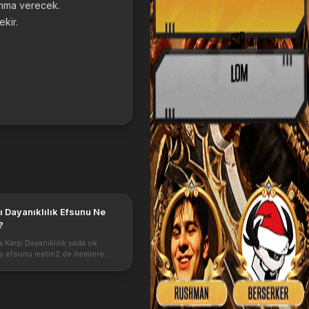
unma verecek.
ekir.
ı Dayanıklılık Efsunu Ne
?
 Karşı Dayanıklılık yada ok
ığı efsunu metin2 de itemlere
fsundur. Oka Karşı Dayanıklılık
işe yarar ve hangi karakterden
in kullanılmalıdır detaylar...