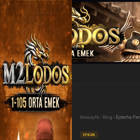
EP Kazan
Anasayfa
Blog
Ejderha Pen
EFSUN