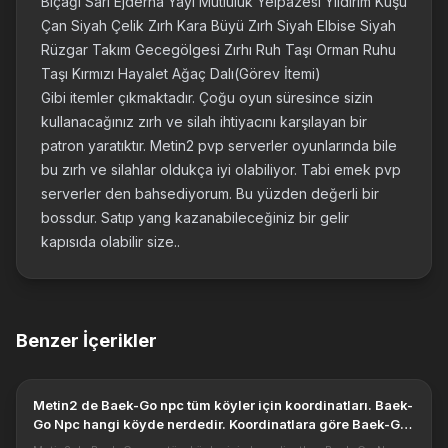
Bıçağı Sarı Ejderha Yayı Mutluluk Yelpazesi Yıldırım Kuşu
Çan Siyah Çelik Zırh Kara Büyü Zırh Siyah Elbise Siyah
Rüzgar Takım Gecegölgesi Zırhı Ruh Taşı Orman Ruhu
Taşı Kırmızı Hayalet Ağaç Dalı(Görev İtemi)
Gibi itemler çıkmaktadır. Çoğu oyun süresince sizin
kullanacağınız zırh ve silah ihtiyacını karşılayan bir
patron yaratıktır. Metin2 pvp serverler oyunlarında bile
bu zırh ve silahlar oldukça iyi olabiliyor. Tabi emek pvp
serverler den bahsediyorum. Bu yüzden değerli bir
bossdur. Satıp yang kazanabileceğiniz bir gelir
kapısıda olabilir size..
Benzer İçerikler
Metin2 de Baek-Go npc tüm köyler için koordinatları. Baek-
Go Npc hangi köyde nerdedir. Koordinatlara göre Baek-Go
nun yeri ve görevleri.