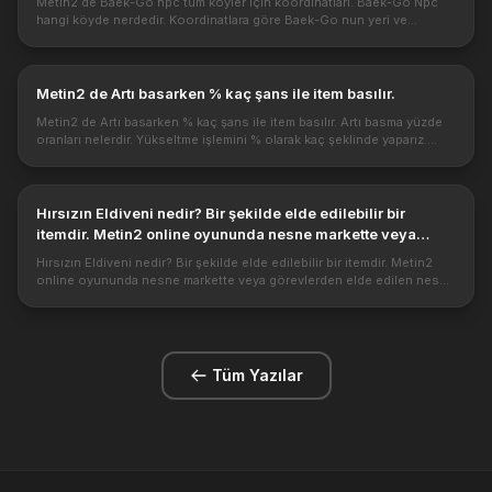
Metin2 de Baek-Go npc tüm köyler için koordinatları. Baek-Go Npc
hangi köyde nerdedir. Koordinatlara göre Baek-Go nun yeri ve
görevleri. Baek-Go Koordinatları Sarı : Joan: 673,589 Mav i yungmoo:
465,6...
Metin2 de Artı basarken % kaç şans ile item basılır.
Metin2 de Artı basarken % kaç şans ile item basılır. Artı basma yüzde
oranları nelerdir. Yükseltme işlemini % olarak kaç şeklinde yaparız.
Metin2 de artı basma ve demirci, oldukça önemli bir konudur. ...
Hırsızın Eldiveni nedir? Bir şekilde elde edilebilir bir
itemdir. Metin2 online oyununda nesne markette veya
görevlerden elde edilen nesne Hırsızın Eldiveni rehberi
Hırsızın Eldiveni nedir? Bir şekilde elde edilebilir bir itemdir. Metin2
online oyununda nesne markette veya görevlerden elde edilen nesne
Hırsızın Eldiveni rehberi Metin2 Hırsızın Eldiveni : Eşyaları...
Tüm Yazılar