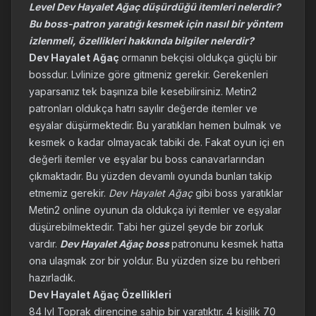
Level Dev Hayalet Ağaç düşürdüğü itemleri nelerdir?
Bu boss-patron yaratığı kesmek için nasıl bir yöntem
izlenmeli, özellikleri hakkında bilgiler nelerdir?
Dev Hayalet Ağaç
ormanın bekçisi oldukça güçlü bir
bossdur. Lvlinize göre gitmeniz gerekir. Gerekenleri
yaparsanız tek başınıza bile kesebilirsiniz. Metin2
patronları oldukça hatrı sayılır değerde itemler ve
eşyalar düşürmektedir. Bu yaratıkları hemen bulmak ve
kesmek o kadar olmayacak tabiki de. Fakat oyun içi en
değerli itemler ve eşyalar bu boss canavarlarından
çıkmaktadır. Bu yüzden devamlı oyunda bunları takip
etmemiz gerekir.
Dev Hayalet Ağaç
gibi boss yaratıklar
Metin2 online oyunun da oldukça iyi itemler ve eşyalar
düşürebilmektedir. Tabi her güzel şeyde bir zorluk
vardır.
Dev Hayalet Ağaç boss
patronunu kesmek hatta
ona ulaşmak zor bir yoldur. Bu yüzden size bu rehberi
hazırladık.
Dev Hayalet Ağaç Özellikleri
84 lvl Toprak direncine sahip bir yaratıktır. 4 kişilik 70