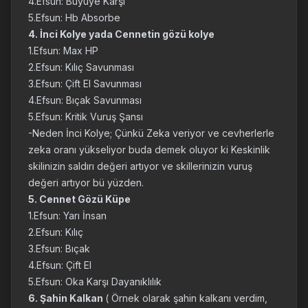
4.Efsun: Büyüye Karşı
5.Efsun: Hb Absorbe
4. İnci Kolye yada Cennetin gözü kolye
1.Efsun: Max HP
2.Efsun: Kılıç Savunması
3.Efsun: Çift El Savunması
4.Efsun: Bıçak Savunması
5.Efsun: Kritik Vuruş Şansı
-Neden İnci Kolye; Çünkü Zeka veriyor ve cevherlerle
zeka oranı yükseliyor buda demek oluyor ki Keskinlik
skilinizin saldırı değeri artıyor ve skillerinizin vuruş
değeri artıyor bü yüzden.
5. Cennet Gözü Küpe
1.Efsun: Yarı İnsan
2.Efsun: Kılıç
3.Efsun: Bıçak
4.Efsun: Çift El
5.Efsun: Oka Karşı Dayanıklılık
6. Şahin Kalkan
( Örnek olarak şahin kalkanı verdim,