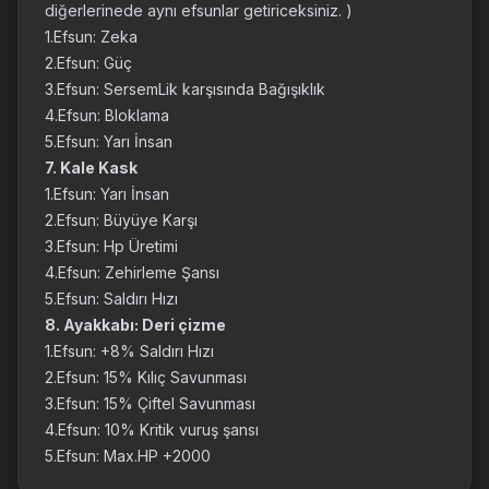
diğerlerinede aynı efsunlar getiriceksiniz. )
1.Efsun: Zeka
2.Efsun: Güç
3.Efsun: SersemLik karşısında Bağışıklık
4.Efsun: Bloklama
5.Efsun: Yarı İnsan
7. Kale Kask
1.Efsun: Yarı İnsan
2.Efsun: Büyüye Karşı
3.Efsun: Hp Üretimi
4.Efsun: Zehirleme Şansı
5.Efsun: Saldırı Hızı
8. Ayakkabı: Deri çizme
1.Efsun: +8% Saldırı Hızı
2.Efsun: 15% Kılıç Savunması
3.Efsun: 15% Çiftel Savunması
4.Efsun: 10% Kritik vuruş şansı
5.Efsun: Max.HP +2000