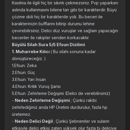
Kasılma ile ilgili hiç bir sıkıntı çekmezsiniz. Pvp yaparken
aslında kullanmasını bilene tan gibi bir karakterdir. Büyü
çözme skili hiç bir karakterde yok. Bu beceri ile
karakterinizin bufflarını bitirip durumu lehine
çevirebilirsiniz. Delici düz vuruşlar ve sağlam yapacağın
beceriler ile rakipler senden korkacaktır.
Büyülü Silah Sura 5/5 Efsun Dizilimi
1. Muharrebe Kılıcı
( Bu silahı sonuna kadar
dönüştüreceğiz. )
1.Efsun: Zeka
2.Efsun: Güç
3.Efsun: Yarı İnsan
4.Efsun: Kritik Vuruş Şansı
5.Efsun: Zehirleme Değişimi (Delici de verebilirsiniz)
-
Neden Zehirleme Değişimi
; Çünkü rakibi
zehirlediğiniz anda HP Üretimi durdurulur, fazla hp
üretemez.
-
Neden Delici Değil
; Çünkü Şebnemler ve suların
etkisiyle delici etkisi zaten yüksek olur fazla bi deliciye