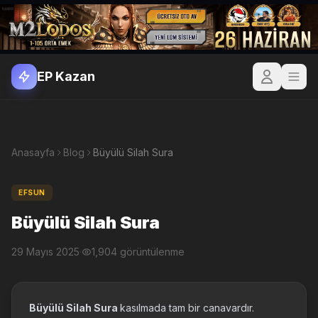
EP Kazan
Anasayfa
Blog
Büyülü Silah Sura
EFSUN
Büyülü Silah Sura
29 Mayıs 2025
·
1,904 görüntülenme
Büyülü Silah Sura
kasılmada tam bir canavardır.