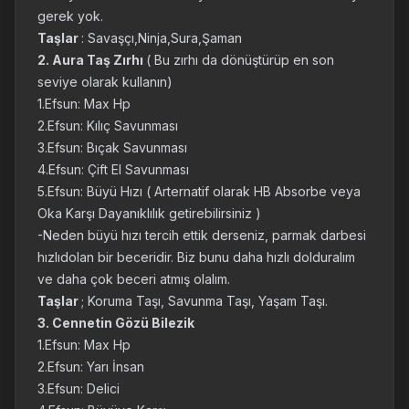
gerek yok.
Taşlar
: Savaşçı,Ninja,Sura,Şaman
2. Aura Taş Zırhı
( Bu zırhı da dönüştürüp en son
seviye olarak kullanın)
1.Efsun: Max Hp
2.Efsun: Kılıç Savunması
3.Efsun: Bıçak Savunması
4.Efsun: Çift El Savunması
5.Efsun: Büyü Hızı ( Arternatif olarak HB Absorbe veya
Oka Karşı Dayanıklılık getirebilirsiniz )
-Neden büyü hızı tercih ettik derseniz, parmak darbesi
hızlıdolan bir beceridir. Biz bunu daha hızlı dolduralım
ve daha çok beceri atmış olalım.
Taşlar
; Koruma Taşı, Savunma Taşı, Yaşam Taşı.
3. Cennetin Gözü Bilezik
1.Efsun: Max Hp
2.Efsun: Yarı İnsan
3.Efsun: Delici