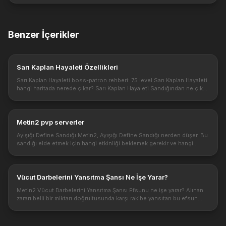
Benzer İçerikler
Sarı Kaplan Hayaleti Özellikleri
Sarı Kaplan Hayaleti boss-patron rehberi: 75 level Sarı Kaplan Hayaleti
hangi haritada nerede çıkar? Sarı Kaplan Hayaleti Sandığından ne çıkar
ve ne düşürür? Bu bossu kesmek için nasıl bir yol izlenme...
Metin2 pvp serverler
Ayışığı Define Sandığı Metin2, Ayışığı Define Sandığı nerden düşer. Bu
sandığı elde etmek için hangi etkinliği beklemek gerekir ve hangi
yaratıkları kesmek gerekir. Metin2 online oyunu bildiğiniz üzer...
Vücut Darbelerini Yansıtma Şansı Ne İşe Yarar?
Metin2 Vücut Darbelerini Yansıtma Şansı Efsunu ne işe yarar? Alınan
zararı belli bir miktarı doğrultusunda karşı rakibe yansıtan bu efsun
Vücut Darbelerini Yansıtma Şansı oldukça kullanışlı olacaktır....