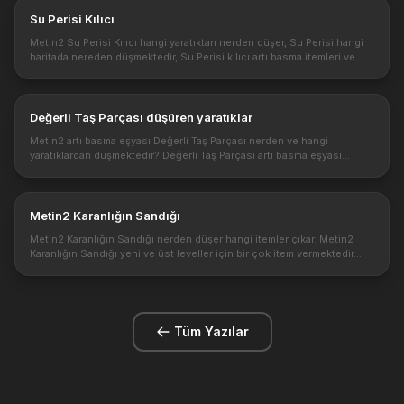
Su Perisi Kılıcı
Metin2 Su Perisi Kılıcı hangi yaratıktan nerden düşer, Su Perisi hangi
haritada nereden düşmektedir, Su Perisi kılıcı artı basma itemleri ve
özellikleri nedir? https://1.bp.blogspot.com/-k-82wCpHEco/X...
Değerli Taş Parçası düşüren yaratıklar
Metin2 artı basma eşyası Değerli Taş Parçası nerden ve hangi
yaratıklardan düşmektedir? Değerli Taş Parçası artı basma eşyası
bilgileri. Değerli Taş Parçası düşüren yaratıklar Kötü Siyah Fırtına Joh-
H...
Metin2 Karanlığın Sandığı
Metin2 Karanlığın Sandığı nerden düşer hangi itemler çıkar. Metin2
Karanlığın Sandığı yeni ve üst leveller için bir çok item vermektedir.
Karanlığın sandığı hangi moblardan nerde düşer General Kappa, ...
Tüm Yazılar