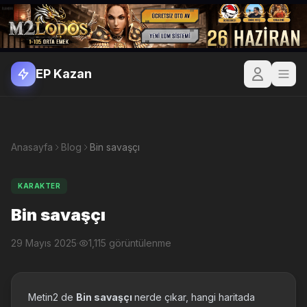
EP Kazan
Anasayfa
Blog
Bin savaşçı
KARAKTER
Bin savaşçı
29 Mayıs 2025
·
1,115 görüntülenme
Metin2 de
Bin savaşçı
nerde çıkar, hangi haritada