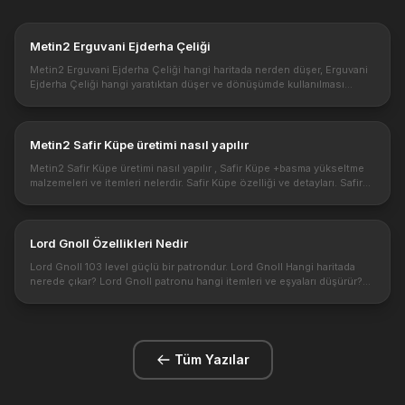
Metin2 Erguvani Ejderha Çeliği
Metin2 Erguvani Ejderha Çeliği hangi haritada nerden düşer, Erguvani
Ejderha Çeliği hangi yaratıktan düşer ve dönüşümde kullanılması
nasıldır. Metin2 oyununda ileri seviyelerde dönüşüm yapılması için ...
Metin2 Safir Küpe üretimi nasıl yapılır
Metin2 Safir Küpe üretimi nasıl yapılır , Safir Küpe +basma yükseltme
malzemeleri ve itemleri nelerdir. Safir Küpe özelliği ve detayları. Safir
Küpe önemi ve Safir Küpe özelliği * Özellik: Canlılık , ...
Lord Gnoll Özellikleri Nedir
Lord Gnoll 103 level güçlü bir patrondur. Lord Gnoll Hangi haritada
nerede çıkar? Lord Gnoll patronu hangi itemleri ve eşyaları düşürür?
Yanında ki yaratıklar ve düşürdükleri. Bu bossları kesmek için ...
Tüm Yazılar