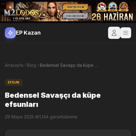
EP Kazan
Anasayfa
Blog
Bedensel Savaşçı da küpe efsunları
EFSUN
Bedensel Savaşçı da küpe
efsunları
29 Mayıs 2025
·
1,144 görüntülenme