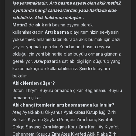
işe yaramaktadır. Artı basma eşyası olan akik metin2
oyununda hangi canavarlardan yada haritada elde
edebiliriz. Akik hakkında detaylar..
Metin2
de
akik
artı basma eşyası olarak
kullanılmaktadır.
Artı basma
olayı iteminizin seviyesini
yükseltmek anlamındadır. Burada akik bulmak için bazı
şeyler yapmak gerekir. Yeni bir artı basma eşyası
olduğu için yeni bir harita olan büyülü ormana gitmeniz
gerekiyor.
Akik
pazarda satılabildiği için düşürüp yang
kazanmak içinde kullanabilirsiniz. Şimdi detaylara
bakalım..
Akik Nerden düşer?
Jotun Thrym: Büyülü ormanda çıkar. Bagjanamu: Büyülü
ormanda çıkar.
Akik hangi itemlerin artı basmasında kullanılır?
Ateş Ayakkabısı Okyanus Ayakkabısı Kutup Işığı Zırhı
Suikast Kıyafeti Şeytan Pençesi Zırhı İnanç Kıyafeti
Gölge Savaşçı Zırhı Magma Koru Zırhı Kanlı Ay Kıyafeti
Cehennem Koşucu Zırhı Ateş Kıyafeti Akik Plaka Zırhı