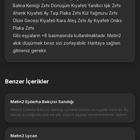
Balina Kemiği Zırhı Dönüşüm Kıyafeti Yanıltıcı Işık Zırhı
Ahenk Kıyafeti Ay Taşı Plaka Zırhı Kül Yağmuru Zırhı
Ölüm Gecesi Kıyafeti Kara Ateş Zırhı Ay Kıyafeti Oniks
Plaka Zırhı
Gibi eşyaların +8 basmasında kullanılmaktadır. Metin2
akik düşürmek biraz sizi zorlayabilir. Haritaya sağlam
gitmeniz gerekir.
Benzer İçerikler
Metin2 Ejderha Bekçisi Sandığı
Metin2 Ejderha Bekçisi Sandığı içindeki itemler ve eşyalar nelerdir. Bu
sandık açıldığında size ne gibi değerli eşyalar verebilmektedir. Ejderha
Kraliçesi Meleyi; öldürdükten sonra Altın Ejderha Sandı...
Metin2 Lycan