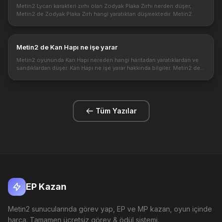
Metin2 Lycan karakteri zırhı olan Zodyak Plaka Zırhı nerden düşer,
Metin2 de Zodyak Plaka Zırh hangi yaratıktan düşmektedir. Metin2
oyunun yeni karakteri Lycan için olan Zodyak Plaka Zırh 61 lvl de gi...
Metin2 de Kan Hapı ne işe yarar
Metin2 oyununda Kan Hapı nereden hangi haritadan yaratıklardan ve
sandıklardan düşer. Kan Hapı ne işe yarar hakkında bilgiler. Metin2 de
Kan Hapı ne işe yarar : Metin2'de kan hapı statü dağılımıyla il...
Tüm Yazılar
EP Kazan
Metin2 sunucularında görev yap, EP ve MP kazan, oyun içinde
harca. Tamamen ücretsiz görev & ödül sistemi.