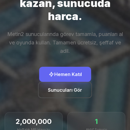
kazan,
sunucuda
harca.
Metin2 sunucularında görev tamamla, puanları al
ve oyunda kullan. Tamamen ücretsiz, şeffaf ve
adil.
Hemen Katıl
Sunucuları Gör
2,000,000
1
Haftalık MP Havuzu
Aktif Sunucu