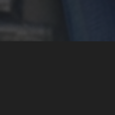
3 adımda başla
Basit görevler, net ödüller. Karmaşık bir şey yok.