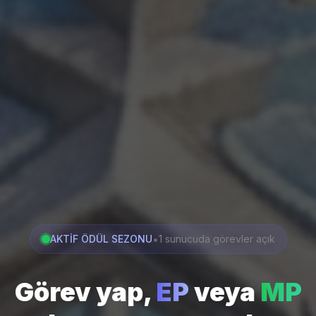
•
AKTİF ÖDÜL SEZONU
1 sunucuda görevler açık
Görev yap,
EP
veya
MP